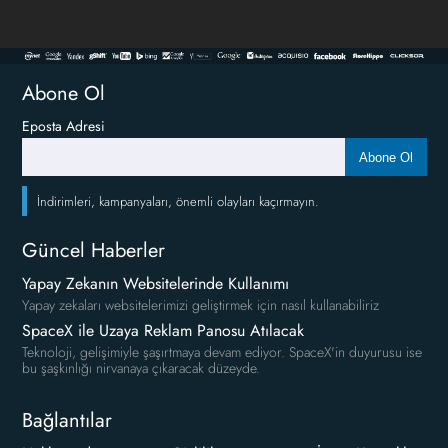
Abone Ol
Eposta Adresi
Abone Ol
İndirimleri, kampanyaları, önemli olayları kaçırmayın.
Güncel Haberler
Yapay Zekanın Websitelerinde Kullanımı
Yapay zekaları websitelerimizi geliştirmek için nasıl kullanabiliriz
SpaceX ile Uzaya Reklam Panosu Atılacak
Teknoloji, gelişimiyle şaşırtmaya devam ediyor. SpaceX'in duyurusu ise
bu şaşkınlığı nirvanaya çıkaracak düzeyde.
Bağlantılar