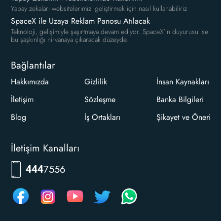
Yapay zekaları websitelerimizi geliştirmek için nasıl kullanabiliriz
SpaceX ile Uzaya Reklam Panosu Atılacak
Teknoloji, gelişimiyle şaşırtmaya devam ediyor. SpaceX'in duyurusu ise
bu şaşkınlığı nirvanaya çıkaracak düzeyde.
Bağlantılar
Hakkımızda
Gizlilik
İnsan Kaynakları
İletişim
Sözleşme
Banka Bilgileri
Blog
İş Ortakları
Şikayet ve Öneri
İletişim Kanalları
RKLM
444