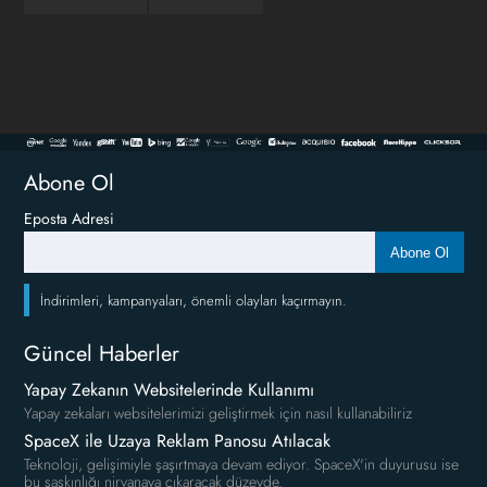
Abone Ol
Eposta Adresi
Abone Ol
İndirimleri, kampanyaları, önemli olayları kaçırmayın.
Güncel Haberler
Yapay Zekanın Websitelerinde Kullanımı
Yapay zekaları websitelerimizi geliştirmek için nasıl kullanabiliriz
SpaceX ile Uzaya Reklam Panosu Atılacak
Teknoloji, gelişimiyle şaşırtmaya devam ediyor. SpaceX'in duyurusu ise
bu şaşkınlığı nirvanaya çıkaracak düzeyde.