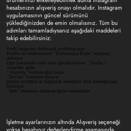
ürünlerinizi etiketleyebilmek adına Instagram
hesabınızın alışveriş onayı olmalıdır. Instagram
uygulamasının güncel sürümünü
yüklediğinizden de emin olmalısınız. Tüm bu
adımları tamamladıysanız aşağıdaki maddeleri
takip edebilirsiniz:
Profil simgesine dokunarak profilinizi açın
Profilin üst bölümündeki ‘’Kullanmaya Başla’’ uyarısına
dokunun
Eğer yukarıdaki uyarı sizde gözükmüyorsa ‘’Ayarlar’’
simgesine gelin
‘’Alışveriş’’ kısmına giriş yapın
‘’Devam’’ butonuna tıklayın
İşletme profiliniz ile bağlamak istediğiniz ürün kataloğunuzu
belirleyin
‘’Bitti’’ butonuna dokunup işlemi tamamlayın
İşletme ayarlarınızın altında Alışveriş seçeneği
yoksa hesabınız değerlendirme aşamasında