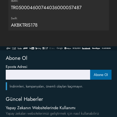
IBAN:
TR050004600744036000057487
Swift:
AKBKTRIS178
Abone Ol
Eposta Adresi
Abone Ol
İndirimleri, kampanyaları, önemli olayları kaçırmayın.
Güncel Haberler
Yapay Zekanın Websitelerinde Kullanımı
Yapay zekaları websitelerimizi geliştirmek için nasıl kullanabiliriz