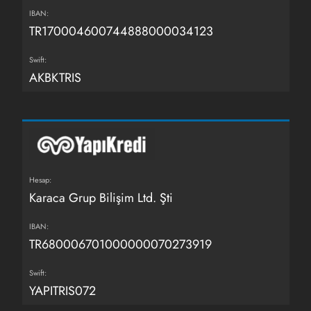
IBAN:
TR170004600744888000034123
Swift:
AKBKTRIS
Hesap:
Karaca Grup Bilişim Ltd. Şti
IBAN:
TR680006701000000070273919
Swift:
YAPITRIS072