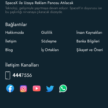
SpaceX ile Uzaya Reklam Panosu Atılacak
Teknoloji, gelişimiyle şaşırtmaya devam ediyor. SpaceX'in duyurusu ise
bu şaşkınlığı nirvanaya çıkaracak düzeyde.
Bağlantılar
Hakkımızda
Gizlilik
İnsan Kaynakları
İletişim
Sözleşme
Banka Bilgileri
Blog
İş Ortakları
Şikayet ve Öneri
İletişim Kanalları
RKLM
444