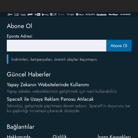
Abone Ol
Eposta Adresi
Abone Ol
İndirimleri, kampanyaları, önemli olayları kaçırmayın.
Güncel Haberler
Yapay Zekanın Websitelerinde Kullanımı
Yapay zekaları websitelerimizi geliştirmek için nasıl kullanabiliriz
SpaceX ile Uzaya Reklam Panosu Atılacak
Teknoloji, gelişimiyle şaşırtmaya devam ediyor. SpaceX'in duyurusu ise
bu şaşkınlığı nirvanaya çıkaracak düzeyde.
Bağlantılar
Hakkımızda
Gizlilik
İnsan Kaynakları