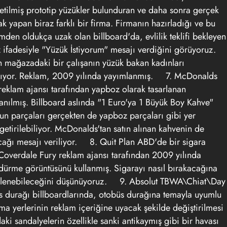
ilmiş prototip yüzükler bulunduran ve daha sonra gerçek
ak yapan biraz farklı bir firma. Firmanın hazırladığı ve bu
mden oldukça uzak olan billboard'da, evlilik teklifi bekleyen
z ifadesiyle "Yüzük İstiyorum" mesajı verdiğini görüyoruz.
an mağazadaki bir çalışanın yüzük bakan kadınları
ırıyor. Reklam, 2009 yılında yayımlanmış.
7. McDonalds
klam ajansı tarafından yapboz olarak tasarlanan
llanılmış. Billboard aslında "1 Euro'ya 1 Büyük Boy Kahve"
'un parçaları gerçekten de yapboz parçaları gibi yer
 getirilebiliyor. McDonalds'tan satın alınan kahvenin de
cağı mesajı veriliyor.
8. Quit Plan
ABD'de bir sigara
 Coverdale Fury reklam ajansı tarafından 2009 yılında
öndürme görüntüsünü kullanmış. Sigarayı nasıl bırakacağına
tkilenebileceğini düşünüyoruz.
9. Absolut
TBWA\Chiat\Day
s durağı billboardlarında, otobüs durağına temayla uyumlu
a yerlerinin reklam içeriğine uyacak şekilde değiştirilmesi
aki sandalyelerin özellikle sanki antikaymış gibi bir havası