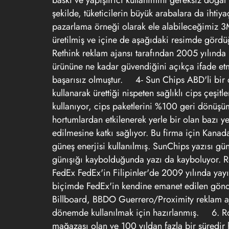
baskı ve yapıştırıcı kullanımını gereksiz doğal
şekilde, tüketicilerin büyük arabalara da ihtiya
pazarlama örneği olarak ele alabileceğimiz 3M
üretilmiş ve içine de aşağıdaki resimde görd
Rethink
reklam ajansı
tarafından 2005 yılında 
ürününe ne kadar güvendiğini açıkça ifade etm
başarısız olmuştur.
4- Sun Chips
ABD'li bir 
kullanarak ürettiği nispeten sağlıklı cips çeşit
kullanıyor, cips paketlerini %100 geri dönüş
hortumlardan etkilenerek yerle bir olan bazı y
edilmesine katkı sağlıyor. Bu firma için Kanada
güneş enerjisi kullanılmış. SunChips yazısı gü
günışığı kaybolduğunda yazı da kayboluyor. 
FedEx
FedEx'in Filipinler'de 2009 yılında yayı
biçimde FedEx'in kendine emanet edilen gönder
Billboard, BBDO Guerrero/Proximity reklam ajan
dönemde kullanılmak için hazırlanmış.
6. 
mağazası olan ve 100 yıldan fazla bir süredi