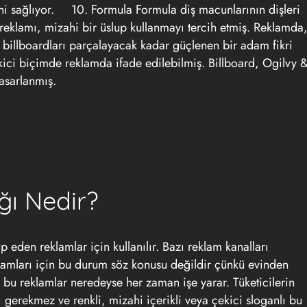
ini sağlıyor.
10. Formula
Formula diş macunlarının dişleri
 reklamı, mizahi bir üslup kullanmayı tercih etmiş. Reklamda
i billboardları parçalayacak kadar güçlenen bir adam fikri
ekici biçimde reklamda ifade edilebilmiş. Billboard, Ogilvy 
 tasarlanmış.
ğı Nedir?
p eden reklamlar için kullanılır. Bazı reklam kanalları
klamları için bu durum söz konusu değildir çünkü evinden
 bu reklamlar neredeyse her zaman işe yarar. Tüketicilerin
 gerekmez ve renkli, mizahi içerikli veya çekici sloganlı bu