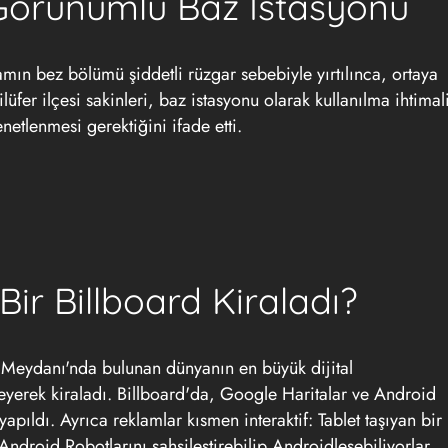
 Görünümlü Baz İstasyonu
lamın bez bölümü şiddetli rüzgar sebebiyle yırtılınca, ortaya
lüfer ilçesi sakinleri, baz istasyonu olarak kullanılma ihtimal
netlenmesi gerektiğini ifade etti.
ir Billboard Kiraladı?
Meydanı'nda bulunan dünyanın en büyük dijital
eyerek kiraladı. Billboard'da, Google Haritalar ve Android
pıldı. Ayrıca reklamlar kısmen interaktif: Tablet taşıyan bir
Android Robotlarını şahsileştirebilip Androidleşebiliyorlar.