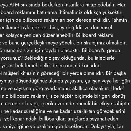
 veya ATM sırasında beklerken insanlara hitap edebilir. Her
lboard reklamını hatırlama ihtimalimiz oldukça yüksektir.
lar için de billboard reklamları son derece etkilidir. Tahmin
yenilemek öyle çok zor bir şey değildir ve dönemsel
ar kolayca yeniden düzenlenebilir. Billboard reklamı
ve bunu gerçekleştirmeye yönelik bir stratejiniz olmalıdır.
örüşmeniz sizin için faydalı olacaktır. Billboard'u gören
liyorsunuz? Beklediğiniz şey olduğunda, bu taleplerle
n yerini belirlemek belki de en önemli konudur.
müşteri kitlesinin göreceği bir yerde olmalıdır. Bir başka
 koymayı düşündüğünüz alanda yaşayan, çalışan veya her gün
ine ve sayısına göre ayarlamanız akıllıca olacaktır. Hedef
ğınız billboard reklamı, size hiçbir biçimde bir geri dönüş
n nerede olacağı, içerik üzerinde önemli bir etkiye sahiptir.
mı ne kadar süreliğine ve ne kadar uzaklıktan göreceklerini
ı yol kenarındaki billboardlar, araçlarda seyahat eden
aç saniyeliğine ve uzaktan görüleceklerdir. Dolayısıyla, bu