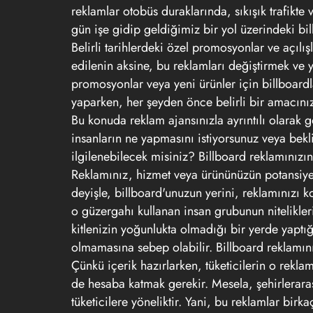
reklamlar otobüs duraklarında, sıkışık trafikte
gün işe gidip geldiğimiz bir yol üzerindeki bil
Belirli tarihlerdeki özel promosyonlar ve açılış
edilenin aksine, bu reklamları değiştirmek ve 
promosyonlar veya yeni ürünler için billboardl
yaparken, her şeyden önce belirli bir amacınız 
Bu konuda reklam ajansınızla ayrıntılı olarak g
insanların ne yapmasını istiyorsunuz veya bek
ilgilenebilecek misiniz? Billboard reklamınızı
Reklamınız, hizmet veya ürününüzün potansiyel 
deyişle, billboard'unuzun yerini, reklamınızı
o güzergahı kullanan insan grubunun nitelikler
kitlenizin yoğunlukta olmadığı bir yerde yaptı
olmamasına sebep olabilir. Billboard reklamını
Çünkü içerik hazırlarken, tüketicilerin o rekla
de hesaba katmak gerekir. Mesela, şehirleraras
tüketicilere yöneliktir. Yani, bu reklamlar birk