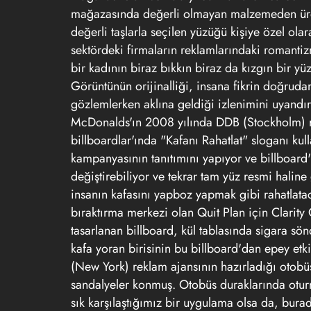
mağazasında değerli olmayan malzemeden üret
değerli taşlarla seçilen yüzüğü kişiye özel olar
sektördeki firmaların reklamlarındaki romantiz
bir kadının biraz bıkkın biraz da kızgın bir yü
Görüntünün orijinalliği, insana fikrin doğrud
gözlemlerken aklına geldiği izlenimini uyand
McDonalds'ın 2008 yılında DDB (Stockholm) re
billboardlar'ında "Kafanı Rahatlat" sloganı ku
kampanyasının tanıtımını yapıyor ve billboard
değiştirebiliyor ve tekrar tam yüz resmi haline
insanın kafasını yapboz yapmak gibi rahatlata
bıraktırma merkezi olan Quit Plan için Clarity
tasarlanan billboard, kül tablasında sigara s
kafa yoran birisinin bu billboard'dan epey e
(New York) reklam ajansının hazırladığı otobü
sandalyeler konmuş. Otobüs duraklarında oturm
sık karşılaştığımız bir uygulama olsa da, burad