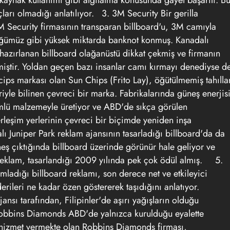
 kaynak kullanımı gibi algılatma konusunda gayet başarılı. B
çları olmadığı anlatılıyor.
3. 3M Security
Bir gerilla
 Security firmasının transparan billboard'u, 3M camıyla
üğümüz gibi yüksek miktarda banknot konmuş. Kanadalı
hazırlanan billboard olağanüstü dikkat çekmiş ve firmanın
iştir. Yoldan geçen bazı insanlar camı kırmayı denediyse d
cips markası olan Sun Chips (Frito Lay), öğütülmemiş tahılla
leriyle bilinen çevreci bir marka. Fabrikalarında güneş enerjis
ümlü malzemeyle üretiyor ve ABD'de sıkça görülen
erleşim yerlerinin çevreci bir biçimde yeniden inşa
lı Juniper Park reklam ajansının tasarladığı billboard'da da
neş çıktığında billboard üzerinde görünür hale geliyor ve
Reklam, tasarlandığı 2009 yılında pek çok ödül almış.
5.
mladığı billboard reklamı, son derece net ve etkileyici
ileri ne kadar özen göstererek taşıdığını anlatıyor.
sı tarafından, Filipinler'de aşırı yağışların olduğu
Robbins Diamonds
ABD'de yalnızca kurulduğu eyalette
r hizmet vermekte olan Robbins Diamonds firması,