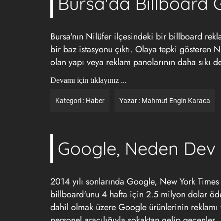
Bursa'da Billboard
Bursa'nın Nilüfer ilçesindeki bir billboard rek
bir baz istasyonu çıktı. Olaya tepki gösteren Ni
olan yapı veya
reklam
panolarının daha sıkı de
Devamı için tıklayınız ...
Kategori :
Haber
Yazar :
Mahmut Engin Karaca
Google, Neden Dev B
2014 yılı sonlarında Google, New York Times 
billboard'unu 4 hafta için 2.5 milyon dolar öd
dahil olmak üzere Google ürünlerinin reklamı ya
personel aracılığıyla sokaktan gelip geçenler, 