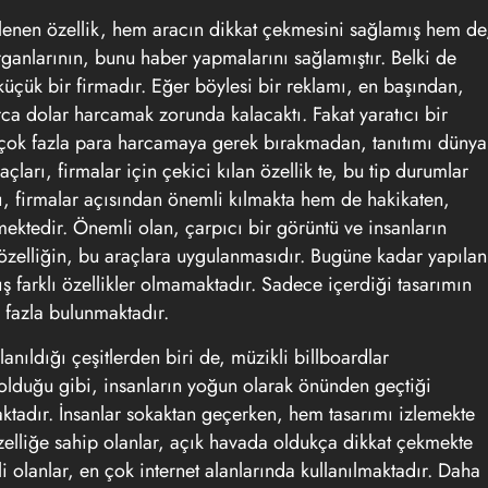
eklenen özellik, hem aracın dikkat çekmesini sağlamış hem de
anlarının, bunu haber yapmalarını sağlamıştır. Belki de
küçük bir firmadır. Eğer böylesi bir
reklamı
, en başından,
a dolar harcamak zorunda kalacaktı. Fakat yaratıcı bir
k, çok fazla para harcamaya gerek bırakmadan, tanıtımı dünya
çları, firmalar için çekici kılan özellik te, bu tip durumlar
ı, firmalar açısından önemli kılmakta hem de hakikaten,
mektedir. Önemli olan, çarpıcı bir görüntü ve insanların
 özelliğin, bu araçlara uygulanmasıdır. Bugüne kadar yapılan
ş farklı özellikler olmamaktadır. Sadece içerdiği tasarımın
fazla bulunmaktadır.
lanıldığı çeşitlerden biri de, müzikli
billboardlar
olduğu gibi, insanların yoğun olarak önünden geçtiği
ktadır. İnsanlar sokaktan geçerken, hem tasarımı izlemekte
zelliğe sahip olanlar, açık havada oldukça dikkat çekmekte
 olanlar, en çok internet alanlarında kullanılmaktadır. Daha