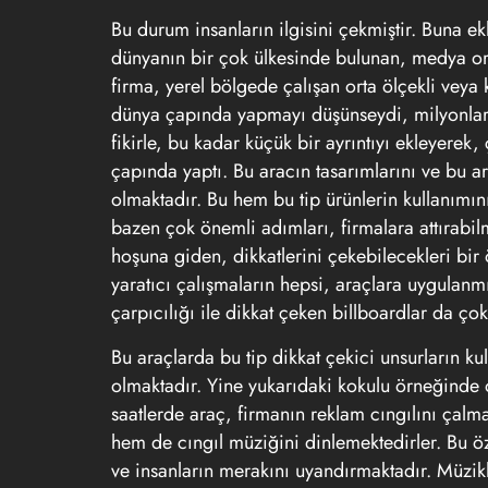
Bu durum insanların ilgisini çekmiştir. Buna 
dünyanın bir çok ülkesinde bulunan, medya org
firma, yerel bölgede çalışan orta ölçekli veya 
dünya çapında yapmayı düşünseydi, milyonlarc
fikirle, bu kadar küçük bir ayrıntıyı ekleyere
çapında yaptı. Bu aracın tasarımlarını ve bu ara
olmaktadır. Bu hem bu tip ürünlerin kullanımın
bazen çok önemli adımları, firmalara attırabil
hoşuna giden, dikkatlerini çekebilecekleri bir
yaratıcı çalışmaların hepsi, araçlara uygulanmı
çarpıcılığı ile dikkat çeken
billboardlar
da çok 
Bu araçlarda bu tip dikkat çekici unsurların kul
olmaktadır. Yine yukarıdaki kokulu örneğinde 
saatlerde araç, firmanın
reklam
cıngılını çalma
hem de cıngıl müziğini dinlemektedirler. Bu ö
ve insanların merakını uyandırmaktadır. Müzikli