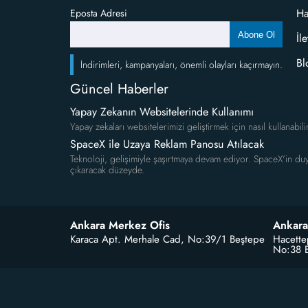
Ha
Eposta Adresi
Abone Ol
İl
Bl
İndirimleri, kampanyaları, önemli olayları kaçırmayın.
Güncel Haberler
Yapay Zekanın Websitelerinde Kullanımı
Yapay zekaları websitelerimizi geliştirmek için nasıl kullanabili
SpaceX ile Uzaya Reklam Panosu Atılacak
Teknoloji, gelişimiyle şaşırtmaya devam ediyor. SpaceX'in duy
çıkaracak düzeyde.
Ankara Merkez Ofis
Ankara
Karaca Apt. Merhale Cad, No:39/1 Beştepe
Hacette
No:38 