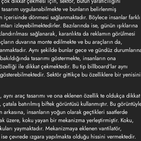
k dikkat çekmesi için, sektör, bütün yaratıcılığını
a tasarım uygulanabilmekte ve bunların belirlenmiş
ın içerisinde dönmesi sağlanmaktadır. Böylece insanlar farklı
ımları izleyebilmektedirler. Bazılarında ise, günün ışıklarına
klandırılması sağlanarak, karanlıkta da
reklamın
görülmesi
çların duvarına monte edilmekte ve bu araçların da,
lanmaktadır. Aynı şekilde bunlar gece ve gündüz durumların
n bakıldığında tasarımı göstermekte, insanların ona
elliği ile dikkat çekmektedir. Bu tip
billboard'lar
aynı
gösterebilmektedir. Sektör gittikçe bu özelliklere bir yenisini
 aynı araç tasarımı ve ona eklenen özellik te oldukça dikkat
 çatala batırılmış biftek görüntüsü kullanmıştır. Bu görüntüyl
ın arkasına, insanların yoğun olarak geçtikleri saatlerde
mak üzere, koku yayan bir mekanizma yerleştirmiştir. Koku,
kuları yaymaktadır. Mekanizmaya eklenen vantilatör,
ise çevrede ızgara yapılmakta olduğu hissini vermektedir.