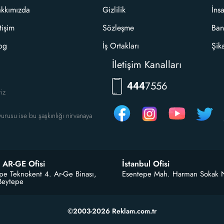
kkımızda
Gizlilik
İns
etişim
Sözleşme
Ban
og
İş Ortakları
Şik
İletişim Kanalları
RKLM
444
riz
urusu ise bu şaşkınlığı nirvanaya
 AR-GE Ofisi
İstanbul Ofisi
pe Teknokent 4. Ar-Ge Binası,
Esentepe Mah. Harman Sokak 
Beytepe
©2003-2026 Reklam.com.tr