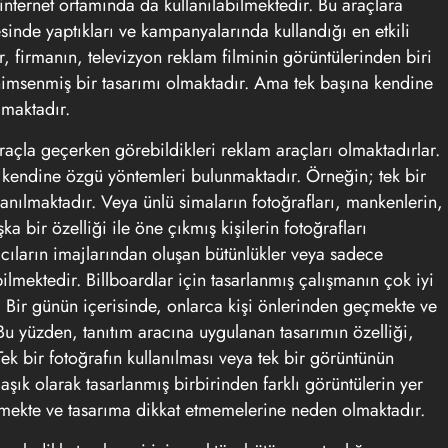
internet ortamında da kullanılabilmektedir. Bu araçlara
sinde yaptıkları ve kampanyalarında kullandığı en etkili
ar, firmanın, televizyon
reklam
filminin görüntülerinden biri
enimsenmiş bir tasarımı olmaktadır. Ama tek başına kendine
lmaktadır.
araçla geçerken görebildikleri
reklam
araçları olmaktadırlar.
 kendine özgü yöntemleri bulunmaktadır. Örneğin; tek bir
llanılmaktadır. Veya ünlü simaların fotoğrafları, mankenlerin,
ka bir özelliği ile öne çıkmış kişilerin fotoğrafları
ımcıların imajlarından oluşan bütünlükler veya sadece
bilmektedir.
Billboardlar
için tasarlanmış çalışmanın çok iyi
. Bir günün içerisinde, onlarca kişi önlerinden geçmekte ve
 Bu yüzden,
tanıtım aracına uygulanan tasarımın özelliği,
ek bir fotoğrafın kullanılması veya tek bir görüntünün
şık olarak tasarlanmış birbirinden farklı görüntülerin yer
etmekte ve tasarıma dikkat etmemelerine neden olmaktadır.