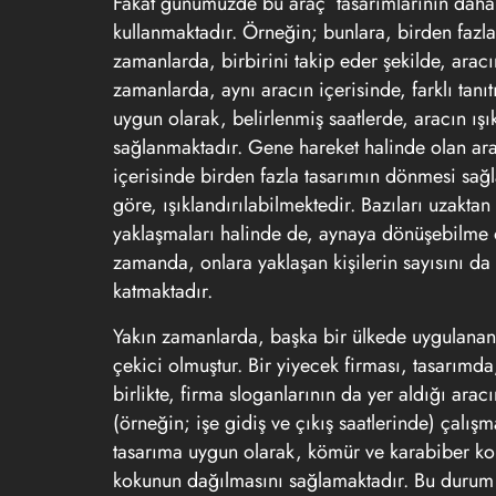
Fakat günümüzde bu araç tasarımlarının daha ço
kullanmaktadır. Örneğin; bunlara, birden fazl
zamanlarda, birbirini takip eder şekilde, arac
zamanlarda, aynı aracın içerisinde, farklı tanıt
uygun olarak, belirlenmiş saatlerde, aracın ışı
sağlanmaktadır. Gene hareket halinde olan ara
içerisinde birden fazla tasarımın dönmesi sağ
göre, ışıklandırılabilmektedir. Bazıları uzakta
yaklaşmaları halinde de, aynaya dönüşebilme öz
zamanda, onlara yaklaşan kişilerin sayısını da 
katmaktadır.
Yakın zamanlarda, başka bir ülkede uygulanan,
çekici olmuştur. Bir yiyecek firması, tasarımda,
birlikte, firma sloganlarının da yer aldığı arac
(örneğin; işe gidiş ve çıkış saatlerinde) çalış
tasarıma uygun olarak, kömür ve karabiber ko
kokunun dağılmasını sağlamaktadır. Bu durum 