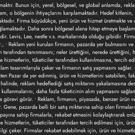
pmaktır. Bunun için, yerel, bölgesel, ve global anlamda, rekl
klam, o bölgenin ihtiyaçlarını karşılamaktadır. Hedef kitlenin
ktadır. Firma büyüdükçe, yeni ürün ve hizmet üretmekte ve 
ğlamaktadır. Daha sonra bölgesel alana hitap etmeye başla
r. Levis, Lee, nestle v.s. markalarında olduğu gibidir. Fir
., • Reklam yeni kurulan firmanın, pazarda yer bulmasını ve
 tarafından tanınmasını; neler ürettiğini, nerede ürettiğini, 
ve hizmetlerin, tüketiciler tarafından kullanılmasına, tercih e
reklam tasarımlarıyla çeker ve firmanın satış yapmasını sağlar.
Zaten Pazar da yer edinmiş, ürün ve hizmetlerini satabilen, fa
 halinde, reklam hedeflediği satış miktarını yakalamasına des
ok kullanmalarını, daha fazla tüketicinin alım yapmasını sağla
a görevi görür. • Reklam, firmanın, piyasada, benzer ürün v
. Gene, pazarda belli bir satış miktarına sahip olan firmalar
 payına sahip firmalarla, rekabet etmesini kolaylaştırarak on
e hizmetlerin, tüketiciler tarafından tercih edilmesi için, ür
, ilgi çeker. Firmalar rekabet edebilmek için, ürün ve hizmetle