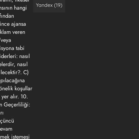
Yandex (19)
nsının hangi
afından
since ajansa
reklam veren
/veya
isyona tabi
derleri: nasıl
erdir, nasıl
lecektir?. C)
apılacağına
önelik koşullar
yer alır. 10.
n Geçerliliği:
rı
 Üçüncü
 devam
irmek istemesi