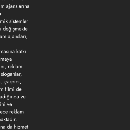
am ajanslarına
a
mik sistemler
rı değişmekte
lam ajansları,
pmasına katkı
lamaya
ını, reklam
 sloganlar,
k, çarpıcı,
am filmi de
ladığında ve
ini ve
dece reklam
aktadır.
mına da hizmet