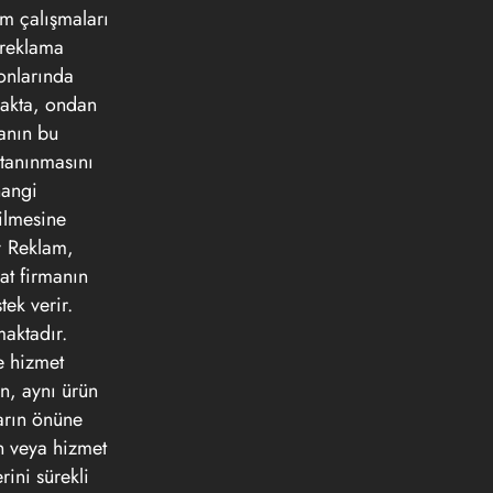
am çalışmaları
, reklama
onlarında
makta, ondan
manın bu
 tanınmasını
hangi
dilmesine
 • Reklam,
kat firmanın
tek verir.
maktadır.
e hizmet
ın, aynı ürün
ların önüne
ün veya hizmet
rini sürekli