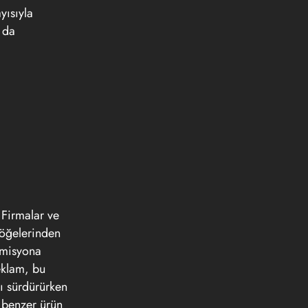
yısıyla
 da
. Firmalar ve
i öğelerinden
r misyona
Reklam, bu
nı sürdürürken
a benzer ürün