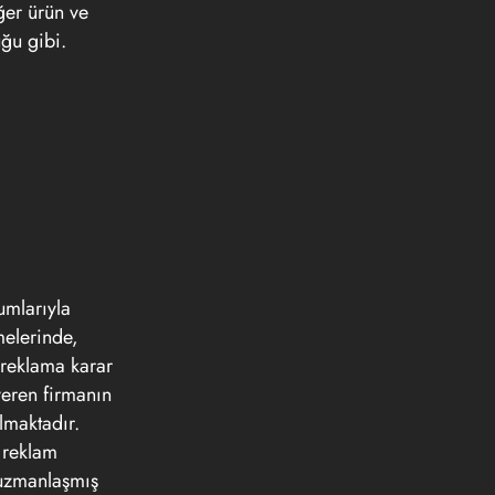
iğer ürün ve
ğu gibi.
umlarıyla
melerinde,
 reklama karar
veren firmanın
almaktadır.
a reklam
 uzmanlaşmış