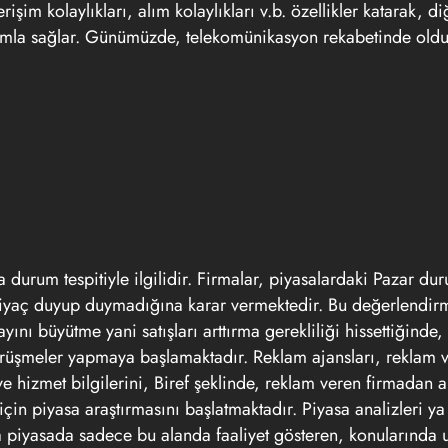
 erişim kolaylıkları, alım kolaylıkları v.b. özellikler katarak, d
klamla sağlar. Günümüzde, telekomünikasyon rekabetinde oldu
a durum tespitiyle ilgilidir. Firmalar, piyasalardaki Pazar dur
htiyaç duyup duymadığına karar vermektedir. Bu değerlendir
nı büyütme yani satışları arttırma gerekliliği hissettiğinde,
örüşmeler yapmaya başlamaktadır. Reklam ajansları, reklam 
n ve hizmet bilgilerini, Biref şeklinde, reklam veren firmadan 
 için piyasa araştırmasını başlatmaktadır. Piyasa analizleri y
a piyasada sadece bu alanda faaliyet gösteren, konularında