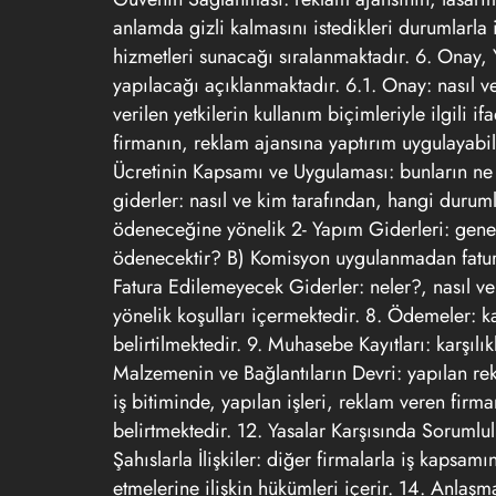
anlamda gizli kalmasını istedikleri durumlarla 
hizmetleri sunacağı sıralanmaktadır. 6. Onay, 
yapılacağı açıklanmaktadır. 6.1. Onay: nasıl v
verilen yetkilerin kullanım biçimleriyle ilgili
firmanın, reklam ajansına yaptırım uygulayabi
Ücretinin Kapsamı ve Uygulaması: bunların ne 
giderler: nasıl ve kim tarafından, hangi duruml
ödeneceğine yönelik 2- Yapım Giderleri: gene n
ödenecektir? B) Komisyon uygulanmadan fatura e
Fatura Edilemeyecek Giderler: neler?, nasıl ve
yönelik koşulları içermektedir. 8. Ödemeler: ka
belirtilmektedir. 9. Muhasebe Kayıtları: karşıl
Malzemenin ve Bağlantıların Devri: yapılan rek
iş bitiminde, yapılan işleri, reklam veren fir
belirtmektedir. 12. Yasalar Karşısında Sorumlu
Şahıslarla İlişkiler: diğer firmalarla iş kaps
etmelerine ilişkin hükümleri içerir. 14. Anlaşm