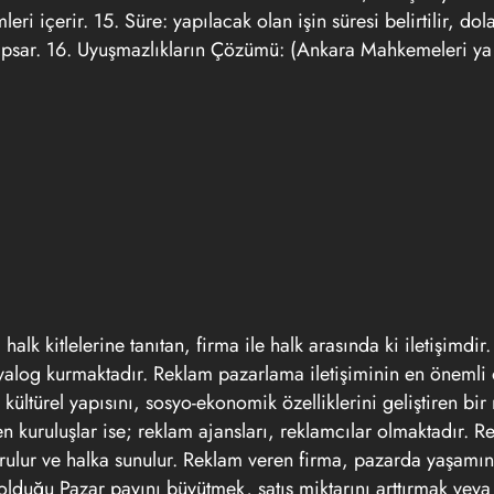
ri içerir. 15. Süre: yapılacak olan işin süresi belirtilir, dola
apsar. 16. Uyuşmazlıkların Çözümü: (Ankara Mahkemeleri ya
halk kitlelerine tanıtan, firma ile halk arasında ki iletişimdir
e diyalog kurmaktadır. Reklam pazarlama iletişiminin en öneml
ltürel yapısını, sosyo-ekonomik özelliklerini geliştiren bi
ten kuruluşlar ise; reklam ajansları, reklamcılar olmaktadır. 
şturulur ve halka sunulur. Reklam veren firma, pazarda yaşamı
p olduğu Pazar payını büyütmek, satış miktarını arttırmak vey