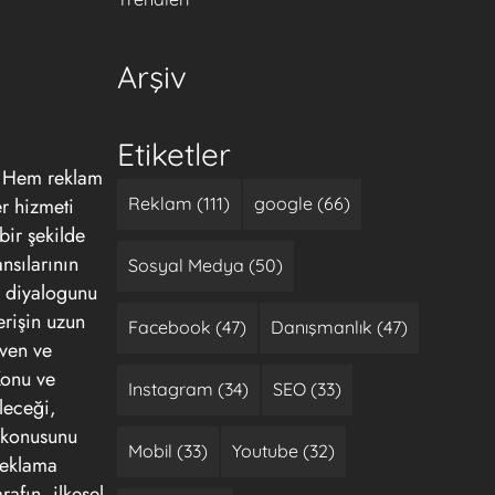
Arşiv
Etiketler
. Hem reklam
r hizmeti
Reklam (111)
google (66)
ir şekilde
nsılarının
Sosyal Medya (50)
ı diyalogunu
erişin uzun
Facebook (47)
Danışmanlık (47)
üven ve
Konu ve
Instagram (34)
SEO (33)
leceği,
n konusunu
Mobil (33)
Youtube (32)
 Reklama
rafın, ilkesel