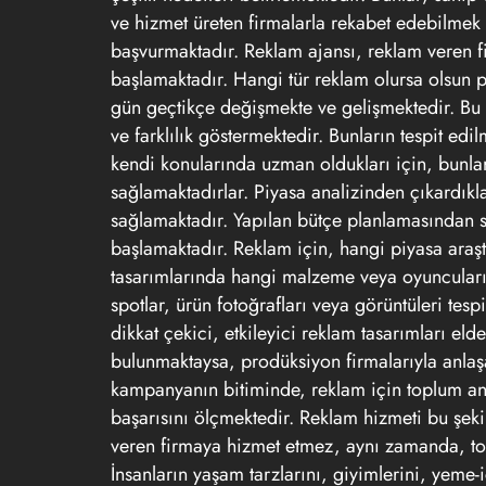
ve hizmet üreten firmalarla rekabet edebilmek v
başvurmaktadır. Reklam ajansı, reklam veren f
başlamaktadır. Hangi tür reklam olursa olsun 
gün geçtikçe değişmekte ve gelişmektedir. Bu 
ve farklılık göstermektedir. Bunların tespit edi
kendi konularında uzman oldukları için, bunlar
sağlamaktadırlar. Piyasa analizinden çıkardıkl
sağlamaktadır. Yapılan bütçe planlamasından s
başlamaktadır. Reklam için, hangi piyasa araşt
tasarımlarında hangi malzeme veya oyuncuları k
spotlar, ürün fotoğrafları veya görüntüleri tesp
dikkat çekici, etkileyici reklam tasarımları el
bulunmaktaysa, prodüksiyon firmalarıyla anlaşa
kampanyanın bitiminde, reklam için toplum anal
başarısını ölçmektedir. Reklam hizmeti bu şek
veren firmaya hizmet etmez, aynı zamanda, to
İnsanların yaşam tarzlarını, giyimlerini, yeme-