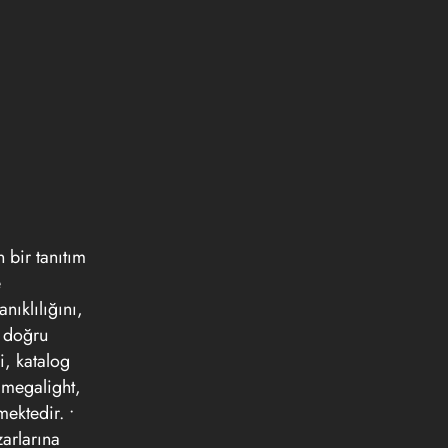
n bir tanıtım
e
nıklılığını,
a doğru
i, katalog
 megalight,
mektedir. •
zarlarına