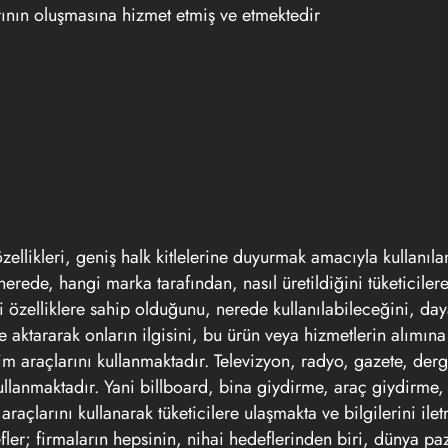
ının oluşmasına hizmet etmiş ve etmektedir
özellikleri, geniş halk kitlelerine duyurmak amacıyla kullanıla
nerede, hangi marka tarafından, nasıl üretildiğini tüketiciler
 özelliklere sahip olduğunu, nerede kullanılabileceğini, daya
lere aktararak onların ilgisini, bu ürün veya hizmetlerin alımın
şim araçlarını kullanmaktadır. Televizyon, radyo, gazete, derg
kullanmaktadır. Yani billboard, bina giydirme, araç giydirme,
m araçlarını kullanarak tüketicilere ulaşmakta ve bilgilerini ilet
er; firmaların hepsinin, nihai hedeflerinden biri, dünya pa