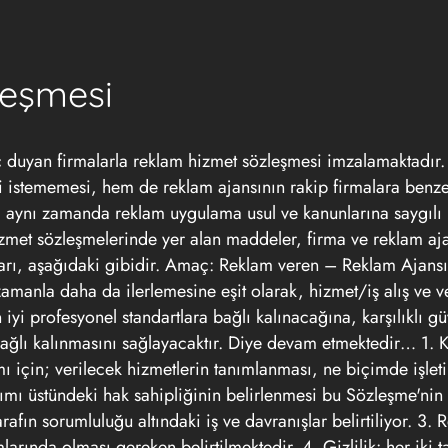
leşmesi
ç duyan firmalarla reklam hizmet sözleşmesi imzalamaktadır
ti istememesi, hem de reklam ajansının rakip firmalara benze
ynı zamanda reklam uygulama usul ve kanunlarına saygılı b
zmet sözleşmelerinde yer alan maddeler, firma ve reklam aja
arı, aşağıdaki gibidir. Amaç: Reklam veren – Reklam Ajans
n zamanla daha da ilerlemesine eşit olarak, hizmet/iş alış ve v
 iyi profesyonel standartlara bağlı kalınacağına, karşılıklı g
ağlı kalınmasını sağlayacaktır. Diye devam etmektedir… 1. 
 için; verilecek hizmetlerin tanımlanması, ne biçimde işleti
sarımı üstündeki hak sahipliğinin belirlenmesi bu Sözleşme'ni
tarafın sorumluluğu altındaki iş ve davranışlar belirtiliyor. 3.
rında olması gereken belirtilmektedir. 4. Gizlilik: her iki ta