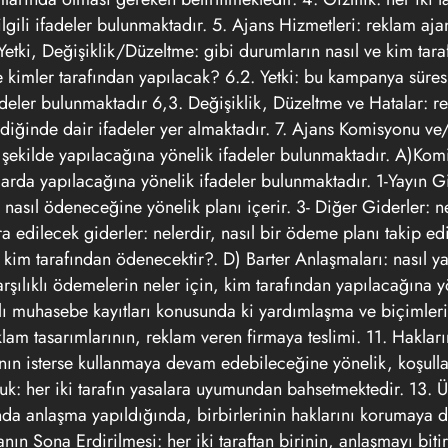
ilgili ifadeler bulunmaktadır. 5. Ajans Hizmetleri: reklam aja
Yetki, Değişiklik/Düzeltme: gibi durumların nasıl ve kim tar
e kimler tarafından yapılacak? 6.2. Yetki: bu kampanya süre
 ifadeler bulunmaktadır 6,3. Değişiklik, Düzeltme ve Hatalar: 
ldiğinde dair ifadeler yer almaktadır. 7. Ajans Komisyonu ve
şekilde yapılacağına yönelik ifadeler bulunmaktadır. A)Kom
arda yapılacağına yönelik ifadeler bulunmaktadır. 1-Yayın Gi
asıl ödeneceğine yönelik planı içerir. 3- Diğer Giderler: nel
dilecek giderler: nelerdir, nasıl bir ödeme planı takip edi
 kim tarafından ödenecektir?. D) Barter Anlaşmaları: nasıl y
rşılıklı ödemelerin neler için, kim tarafından yapılacağına y
ıklı muhasebe kayıtları konusunda ki yardımlaşma ve biçimleri 
lam tasarımlarının, reklam veren firmaya teslimi. 11. Hakları
manın isterse kullanmaya devam edebileceğine yönelik, koşulla
luk: her iki tarafın yasalara uyumundan bahsetmektedir. 13.
amında anlaşma yapıldığında, birbirlerinin haklarını korumaya
anın Sona Erdirilmesi: her iki taraftan birinin, anlaşmayı bit