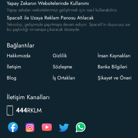
Yapay Zekanın Websitelerinde Kullanımı
Yapay zekaları websitelerimizi geliştirmek için nasıl kullanabiliriz
SpaceX ile Uzaya Reklam Panosu Atılacak
Teknoloji, gelişimiyle şaşırtmaya devam ediyor. SpaceX'in duyurusu ise
bu şaşkınlığı nirvanaya çıkaracak düzeyde.
Bağlantılar
Hakkımızda
Gizlilik
İnsan Kaynakları
İletişim
Sözleşme
Banka Bilgileri
Blog
İş Ortakları
Şikayet ve Öneri
İletişim Kanalları
RKLM
444