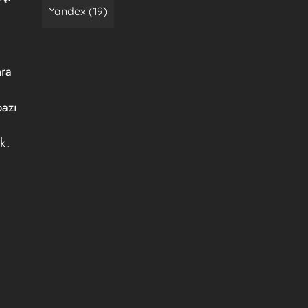
Yandex (19)
nra
bazı
k.