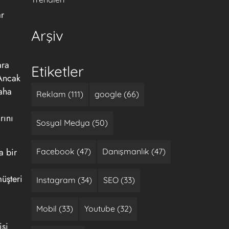
ar
Arşiv
ara
Etiketler
 Ancak
daha
Reklam (111)
google (66)
rını
Sosyal Medya (50)
a bir
Facebook (47)
Danışmanlık (47)
üşteri
Instagram (34)
SEO (33)
Mobil (33)
Youtube (32)
işi