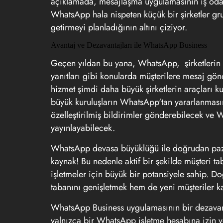
açıklamada, mesajlaşma uygulamasının iş odaklı
WhatsApp hala nispeten küçük bir şirketler gr
getirmeyi planladığının altını çiziyor.
Avantaj ve Dezavantajları ile WhatsApp Business
Geçen yıldan bu yana, WhatsApp, şirketlerin uçuş
yanıtları gibi konularda müşterilere mesaj g
hizmet şimdi daha büyük şirketlerin araçları ku
büyük kuruluşların WhatsApp'tan yararlanmasını 
özelleştirilmiş bildirimler gönderebilecek ve
yayınlayabilecek.
WhatsApp devasa büyüklüğü ile doğrudan pazarl
kaynak! Bu nedenle aktif bir şekilde müşteri t
işletmeler için büyük bir potansiyele sahip. D
tabanını genişletmek hem de yeni müşteriler kaz
WhatsApp Business uygulamasının bir dezavanta
yalnızca bir WhatsApp işletme hesabına izin v