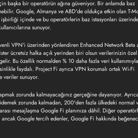
in başka bir operatörün ağına güveniyor. Bir anlamda baz
nebilir. Google, Almanya ve ABD'de oldukça etkin olan T-Mo
 işbirliği içinde ve bu operatörlerin baz istasyonları üzerind
ullanıcılarına sunuyor.
güvenli VPN'i üzerinden yönlendiren Enhanced Network Beta 
ster ücretsiz halka açık yerinden biri olsun verilerinizin özel
lir. Bu özellik normalden % 10 daha fazla veri kullanımıyl
sinlikle faydalı. Project Fi ayrıca VPN korumalı ortak Wi-Fi
 veriler sunuyor.
 yapmak zorunda kalmayacağınız gerçeğine dayanıyor. Ayrıc
ri ödemek zorunda kalmadan, 200'den fazla ülkedeki normal v
rarası mesajlaşma Google Fi planınıza dâhil. Diğer operatör
lir, ancak Google tercih edenler, Google Fi hakkında beğene