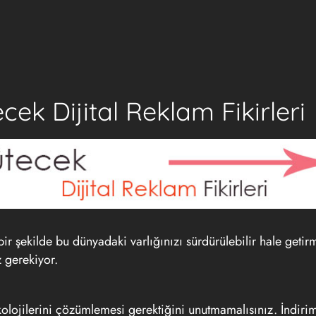
cek Dijital Reklam Fikirleri
bir şekilde bu dünyadaki varlığınızı sürdürülebilir hale getir
z gerekiyor.
psikolojilerini çözümlemesi gerektiğini unutmamalısınız. İndirim