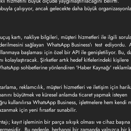
 hizmetini büyük ölçüde yaygınlaştırılacağını belirtti.
ubuyla çalışıyor, ancak gelecekte daha büyük organizasyonl
 kartı, nakliye bilgileri, müşteri hizmetleri ile ilgili sorul
önderilmesini sağlayan WhatsApp Business'ı test ediyordu.
llanmaya başlaması için özel bir API ile genişletiliyor. Bu, 
kolaylaştıracak. Şirketler artık hedef kitlelerindeki kişilere
 WhatsApp sohbetlerine yönlendiren 'Haber Kaynağı' reklamla
ama, reklamcılık, müşteri hizmetleri ve iletişim için harik
abanını büyütmek ve küresel anlamda ticaret yapmak isteyen
oğru kullanılırsa WhatsApp Business, işletmelere hem kendi m
anmak için yeni fırsatlar sunabilir.
jı; kayıt işleminin bir parça sıkışık olması ve cihaz başına
ermesidir. Bu nedenle, herhangi bir zamanda yalnızca bir k