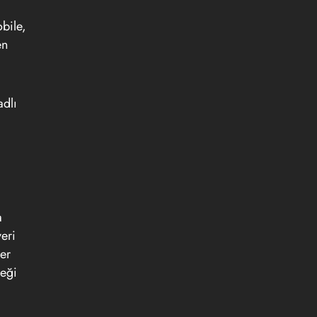
bile,
en
adlı
a
a
eri
ler
ceği