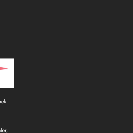
mek
ler,