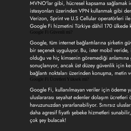
MVNO'lar gibi, hücresel kapsama sağlamak iç
istasyonları üzerinden VPN kullanmak gibi de
Verizon, Sprint ve U.S Cellular operatörleri ile
Google Fi hizmetini Türkiye dâhil 170 ülkede k
Google Fi Güvenli mi?
Google, tüm internet bağlantılarına şirketin 
bir seçenek uyguluyor. Bu, ister mobil veride, i
olduğu ve hiç kimsenin göremediği anlamına ge
sonuçlanıyor, ancak üst düzey güvenlik için ke
bağlantı noktaları üzerinden konuşma, metin ve
Google Fi Ücretleri Yüksek mi?
Google Fi, kullanılmayan veriler için ödeme
uluslararası seyahat edenler dolaşım ücretle
havuzunuzdan yararlanabiliyor. Sınırsız ulusla
daha agresif fiyatlı şebeke hizmetleri sunabi
çok şey bulacak!