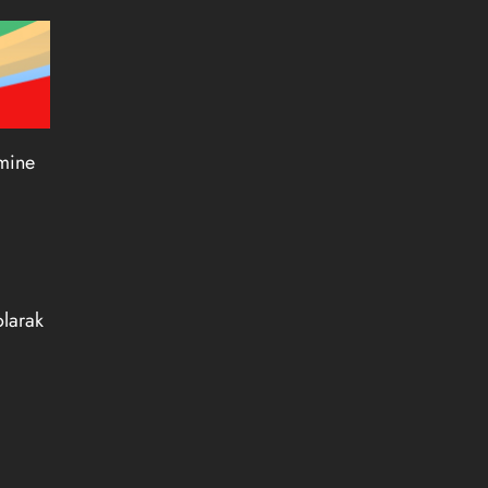
imine
olarak