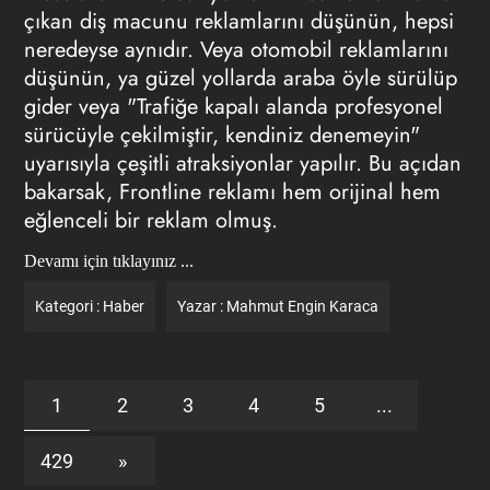
çıkan diş macunu reklamlarını düşünün, hepsi
neredeyse aynıdır. Veya otomobil reklamlarını
düşünün, ya güzel yollarda araba öyle sürülüp
gider veya "Trafiğe kapalı alanda profesyonel
sürücüyle çekilmiştir, kendiniz denemeyin"
uyarısıyla çeşitli atraksiyonlar yapılır. Bu açıdan
bakarsak, Frontline reklamı hem orijinal hem
eğlenceli bir reklam olmuş.
Devamı için tıklayınız ...
Kategori :
Haber
Yazar :
Mahmut Engin Karaca
1
2
3
4
5
...
429
»