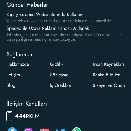
Güncel Haberler
Yapay Zekanın Websitelerinde Kullanımı
Yapay zekaları websitelerimizi geliştirmek için nasıl kullanabiliriz
SpaceX ile Uzaya Reklam Panosu Atılacak
Teknoloji, gelişimiyle şaşırtmaya devam ediyor. SpaceX'in duyurusu ise
bu şaşkınlığı nirvanaya çıkaracak düzeyde.
Bağlantılar
Hakkımızda
Gizlilik
İnsan Kaynakları
İletişim
Sözleşme
Banka Bilgileri
Blog
İş Ortakları
Şikayet ve Öneri
İletişim Kanalları
7556
444