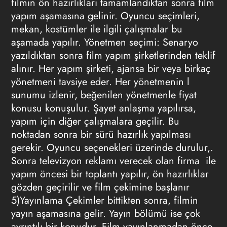
filmin ön hazırlıkları tamamlandıktan sonra film
yapım aşamasına gelinir. Oyuncu seçimleri,
mekan, kostümler ile ilgili çalışmalar bu
aşamada yapılır. Yönetmen seçimi: Senaryo
yazıldıktan sonra film yapım şirketlerinden teklif
alınır. Her yapım şirketi, ajansa bir veya birkaç
yönetmeni tavsiye eder. Her yönetmenin l
sunumu izlenir, beğenilen yönetmenle fiyat
konusu konuşulur. Şayet anlaşma yapılırsa,
yapım için diğer çalışmalara geçilir. Bu
noktadan sonra bir sürü hazırlık yapılması
gerekir. Oyuncu seçenekleri üzerinde durulur,.
Sonra
televizyon reklamı
verecek olan firma ile
yapım öncesi bir toplantı yapılır, ön hazırlıklar
gözden geçirilir ve film çekimine başlanır
5)Yayınlama Çekimler bittikten sonra, filmin
yayın aşamasına gelir. Yayın bölümü ise çok
ayrıntılı bir konudur. Film yayınlanmadan önce,