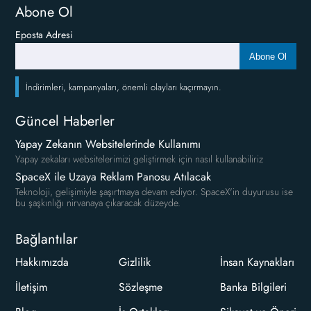
Abone Ol
Eposta Adresi
Abone Ol
İndirimleri, kampanyaları, önemli olayları kaçırmayın.
Güncel Haberler
Yapay Zekanın Websitelerinde Kullanımı
Yapay zekaları websitelerimizi geliştirmek için nasıl kullanabiliriz
SpaceX ile Uzaya Reklam Panosu Atılacak
Teknoloji, gelişimiyle şaşırtmaya devam ediyor. SpaceX'in duyurusu ise
bu şaşkınlığı nirvanaya çıkaracak düzeyde.
Bağlantılar
Hakkımızda
Gizlilik
İnsan Kaynakları
İletişim
Sözleşme
Banka Bilgileri