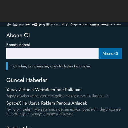
Abone Ol
Eposta Adresi
Abone Ol
İndirimleri, kampanyaları, önemli olayları kaçırmayın.
Güncel Haberler
Yapay Zekanın Websitelerinde Kullanımı
Yapay zekaları websitelerimizi geliştirmek için nasıl kullanabiliriz
SpaceX ile Uzaya Reklam Panosu Atılacak
Teknoloji, gelişimiyle şaşırtmaya devam ediyor. SpaceX'in duyurusu ise
bu şaşkınlığı nirvanaya çıkaracak düzeyde.