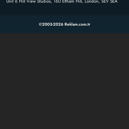
Unit 6 Hill View Studios, 160 Eltham Hill, London, SE9 5EA
©2003-2026 Reklam.com.tr