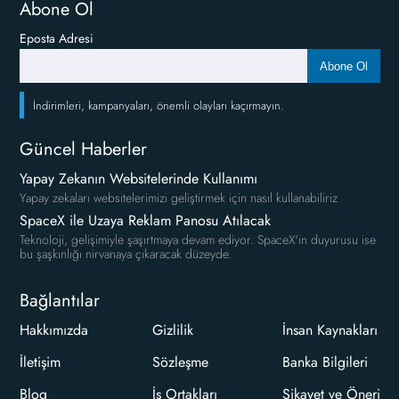
Abone Ol
Eposta Adresi
Abone Ol
İndirimleri, kampanyaları, önemli olayları kaçırmayın.
Güncel Haberler
Yapay Zekanın Websitelerinde Kullanımı
Yapay zekaları websitelerimizi geliştirmek için nasıl kullanabiliriz
SpaceX ile Uzaya Reklam Panosu Atılacak
Teknoloji, gelişimiyle şaşırtmaya devam ediyor. SpaceX'in duyurusu ise
bu şaşkınlığı nirvanaya çıkaracak düzeyde.
Bağlantılar
Hakkımızda
Gizlilik
İnsan Kaynakları
İletişim
Sözleşme
Banka Bilgileri
Blog
İş Ortakları
Şikayet ve Öneri