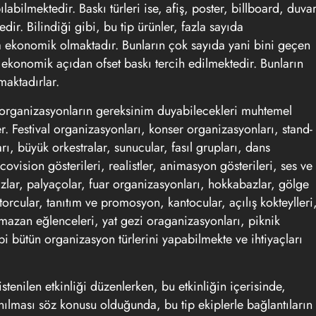
labilmektedir. Baskı türleri ise, afiş, poster, billboard, duva
ir. Bilindiği gibi, bu tip ürünler, fazla sayıda
a ekonomik olmaktadır. Bunların çok sayıda yani bini geçen
konomik açıdan ofset baskı tercih edilmektedir. Bunların
aktadırlar.
 organizasyonların gereksinim duyabilecekleri muhtemel
ler. Festival organizasyonları, konser organizasyonları, stand-
arı, büyük orkestralar, sunucular, fasıl grupları, dans
covision gösterileri, realistler, animasyon gösterileri, ses ve
bazlar, palyaçolar, fuar organizasyonları, hokkabazlar, gölge
atorcular, tanıtım ve promosyon, kantocular, açılış kokteylleri
amazan eğlenceleri, yat gezi oraganizasyonları, piknik
i bütün organizasyon türlerini yapabilmekte ve ihtiyaçları
 istenilen etkinliği düzenlerken, bu etkinliğin içerisinde,
anılması söz konusu olduğunda, bu tip ekiplerle bağlantıların