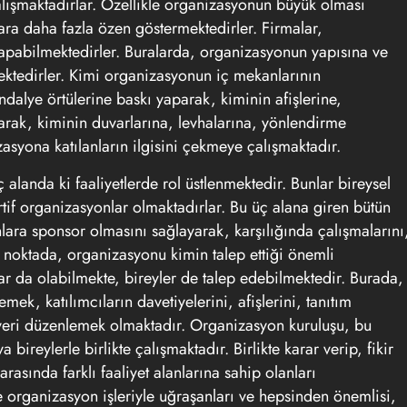
lışmaktadırlar. Özellikle organizasyonun büyük olması
ara daha fazla özen göstermektedirler. Firmalar,
yapabilmektedirler. Buralarda, organizasyonun yapısına ve
ektedirler. Kimi organizasyonun iç mekanlarının
dalye örtülerine baskı yaparak, kiminin afişlerine,
yarak, kiminin duvarlarına, levhalarına, yönlendirme
asyona katılanların ilgisini çekmeye çalışmaktadır.
alanda ki faaliyetlerde rol üstlenmektedir. Bunlar bireysel
rtif organizasyonlar olmaktadırlar. Bu üç alana giren bütün
nlara sponsor olmasını sağlayarak, karşılığında çalışmalarını
 noktada, organizasyonu kimin talep ettiği önemli
ar da olabilmekte, bireyler de talep edebilmektedir. Burada,
emek, katılımcıların davetiyelerini, afişlerini, tanıtım
ı yeri düzenlemek olmaktadır. Organizasyon kuruluşu, bu
bireylerle birlikte çalışmaktadır. Birlikte karar verip, fikir
arasında farklı faaliyet alanlarına sahip olanları
organizasyon işleriyle uğraşanları ve hepsinden önemlisi,