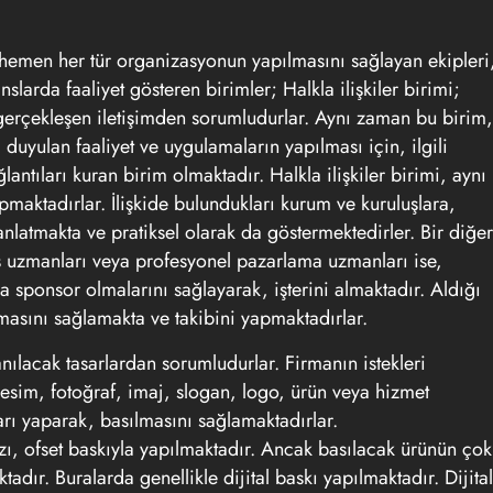
hemen her tür organizasyonun yapılmasını sağlayan ekipleri
slarda faaliyet gösteren birimler; Halkla ilişkiler birimi;
gerçekleşen iletişimden sorumludurlar. Aynı zaman bu birim,
uyulan faaliyet ve uygulamaların yapılması için, ilgili
antıları kuran birim olmaktadır. Halkla ilişkiler birimi, aynı
pmaktadırlar. İlişkide bulundukları kurum ve kuruluşlara,
 anlatmakta ve pratiksel olarak da göstermektedirler. Bir diğer
tış uzmanları veya profesyonel pazarlama uzmanları ise,
a sponsor olmalarını sağlayarak, işterini almaktadır. Aldığı
masını sağlamakta ve takibini yapmaktadırlar.
nılacak tasarlardan sorumludurlar. Firmanın istekleri
esim, fotoğraf, imaj, slogan, logo, ürün veya hizmet
mları yaparak, basılmasını sağlamaktadırlar.
zı, ofset baskıyla yapılmaktadır. Ancak basılacak ürünün çok
adır. Buralarda genellikle dijital baskı yapılmaktadır. Dijital