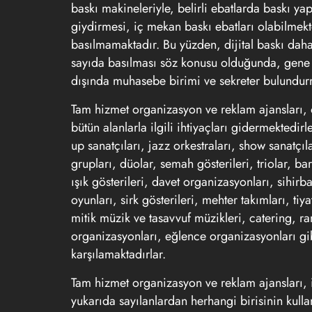
baskı makineleriyle, belirli ebatlarda baskı yapı
giydirmesi, iç mekan baskı ebatları olabilmekted
basılmamaktadır. Bu yüzden, dijital baskı dah
sayıda basılması söz konusu olduğunda, gene e
dışında muhasebe birimi ve sekreter bulundurm
Tam hizmet organizasyon ve reklam ajansları,
bütün alanlarla ilgili ihtiyaçları gidermektedir
up sanatçıları, jazz orkestraları, show sanatçıl
grupları, düolar, semah gösterileri, triolar, bar
ışık gösterileri, davet organizasyonları, sihir
oyunları, sirk gösterileri, mehter takımları, tiy
mitik müzik ve tasavvuf müzikleri, catering, r
organizasyonları, eğlence organizasyonları gib
karşılamaktadırlar.
Tam hizmet organizasyon ve
reklam ajansları
,
yukarıda sayılanlardan herhangi birisinin kull