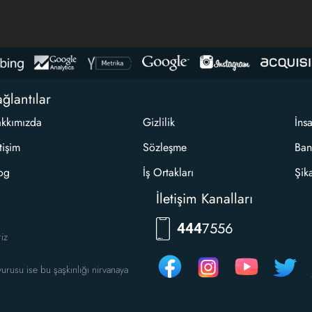
ğlantılar
kkımızda
Gizlilik
İns
etişim
Sözleşme
Ban
og
İş Ortakları
Şik
İletişim Kanalları
RKLM
444
riz
urusu ise bu şaşkınlığı nirvanaya