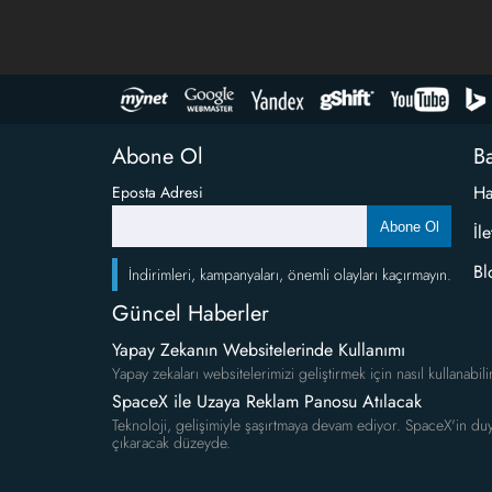
Abone Ol
Ba
Ha
Eposta Adresi
Abone Ol
İl
Bl
İndirimleri, kampanyaları, önemli olayları kaçırmayın.
Güncel Haberler
Yapay Zekanın Websitelerinde Kullanımı
Yapay zekaları websitelerimizi geliştirmek için nasıl kullanabili
SpaceX ile Uzaya Reklam Panosu Atılacak
Teknoloji, gelişimiyle şaşırtmaya devam ediyor. SpaceX'in duy
çıkaracak düzeyde.