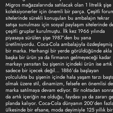
Migros mağazalarında satılacak olan 1 litrelik şişe
koleksiyonerler için önemli bir parça. Çeşitli foru
sitelerinde sürekli konuşulan bu ambalajın tekrar
satışa sunulması için sosyal paylaşım sitelerinde d
çeşitli gruplar kurulmuştu. İlk kez 1966 yılında
piyasaya sürülen şişe 1987’den bu yana
üretilmiyordu. Coca-Cola ambalajıyla özdeşleşmiş
bir marka. Herhangi bir yerde görüldüğünde akla
başka bir ürün ya da firmanın gelmeyeceği kadar
markayı yansıtan bu şişenin içindeki ürün ise artık
sadece bir içecek değil… 1886’da başlayan
yolculukta bu şişenin içinde hala yaşam tarzı başt
olmak üzere stil, dinamizm, felsefe en önemlisi de
marka satılmaya devam ediyor. Bir noktadan sonr
da artık içeriğin ne olduğu, faydası ya da zararı ge
planda kalıyor. Coca-Cola dünyanın 200’den fazl
ülkesinde bir efsane, moda deyimiyle 125 yıllık bir