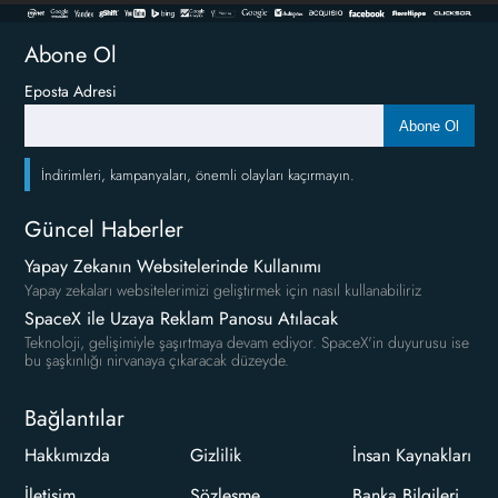
Abone Ol
Eposta Adresi
Abone Ol
İndirimleri, kampanyaları, önemli olayları kaçırmayın.
Güncel Haberler
Yapay Zekanın Websitelerinde Kullanımı
Yapay zekaları websitelerimizi geliştirmek için nasıl kullanabiliriz
SpaceX ile Uzaya Reklam Panosu Atılacak
Teknoloji, gelişimiyle şaşırtmaya devam ediyor. SpaceX'in duyurusu ise
bu şaşkınlığı nirvanaya çıkaracak düzeyde.
Bağlantılar
Hakkımızda
Gizlilik
İnsan Kaynakları
İletişim
Sözleşme
Banka Bilgileri