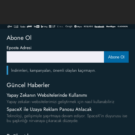
Abone Ol
Eposta Adresi
Abone Ol
İndirimleri, kampanyaları, önemli olayları kaçırmayın.
Güncel Haberler
Yapay Zekanın Websitelerinde Kullanımı
Yapay zekaları websitelerimizi geliştirmek için nasıl kullanabiliriz
SpaceX ile Uzaya Reklam Panosu Atılacak
Teknoloji, gelişimiyle şaşırtmaya devam ediyor. SpaceX'in duyurusu ise
bu şaşkınlığı nirvanaya çıkaracak düzeyde.