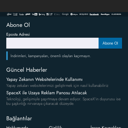
Abone Ol
Eposta Adresi
Abone Ol
İndirimleri, kampanyaları, önemli olayları kaçırmayın.
Güncel Haberler
Yapay Zekanın Websitelerinde Kullanımı
Yapay zekaları websitelerimizi geliştirmek için nasıl kullanabiliriz
SpaceX ile Uzaya Reklam Panosu Atılacak
Teknoloji, gelişimiyle şaşırtmaya devam ediyor. SpaceX'in duyurusu ise
bu şaşkınlığı nirvanaya çıkaracak düzeyde.
Bağlantılar
Hakkımızda
Gizlilik
İnsan Kaynakları