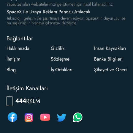
Yapay zekaları websitelerimizi geliştirmek için nasıl kullanabiliriz
SpaceX ile Uzaya Reklam Panosu Atılacak
Teknoloji, gelişimiyle şaşırtmaya devam ediyor. SpaceX'in duyurusu ise
bu şaşkınlığı nirvanaya çıkaracak düzeyde.
Bağlantılar
Hakkımızda
Gizlilik
İnsan Kaynakları
İletişim
Sözleşme
Banka Bilgileri
Blog
İş Ortakları
Şikayet ve Öneri
İletişim Kanalları
RKLM
444