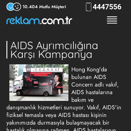
444
RKLM
10.404 Mutlu Müşteri
AIDS Ayrımcılığına
Karşı Kampanya
Hong Kong'da
bulunan AIDS
Concern adlı vakıf,
AIDS hastalarına
bakım ve
danışmanlık hizmetleri sunuyor. Vakıf, AIDS'in
fiziksel temasla veya AIDS hastası kişinin
yakınımızda durmasıyla bulaşmayacak bir
hastalık olmasına rağmen, AIDS hastalarının