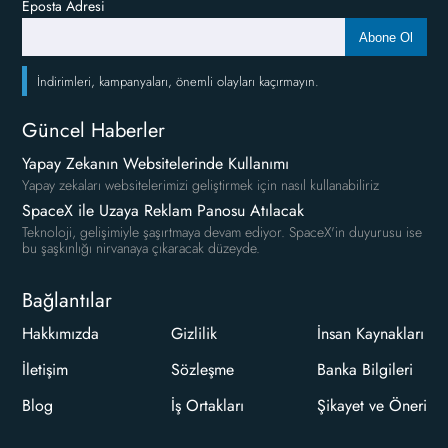
Eposta Adresi
Abone Ol
İndirimleri, kampanyaları, önemli olayları kaçırmayın.
Güncel Haberler
Yapay Zekanın Websitelerinde Kullanımı
Yapay zekaları websitelerimizi geliştirmek için nasıl kullanabiliriz
SpaceX ile Uzaya Reklam Panosu Atılacak
Teknoloji, gelişimiyle şaşırtmaya devam ediyor. SpaceX'in duyurusu ise
bu şaşkınlığı nirvanaya çıkaracak düzeyde.
Bağlantılar
Hakkımızda
Gizlilik
İnsan Kaynakları
İletişim
Sözleşme
Banka Bilgileri
Blog
İş Ortakları
Şikayet ve Öneri