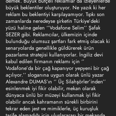
demek. Büyük bütçeli reklamlar da izleyenlerde
büyük beklentiler oluşturuyor. Ne yazık ki her
reklam bu beklentiyi karşılayamıyor. Tıpkı son
zamanlarda neredeyse şirketin Türkiye’deki
yüzü haline gelen ‘’Vodafone Selim’’ Şafak
SEZER gibi. Reklamcılar, ülkemizin içinde
bulunduğu olumsuz şartları fark etmiş olacak ki
senaryolarda genellikle güldürerek ürün
pazarlama stratejisi kullanıyorlar. İngiliz devi
kabul edilen firmanın reklamı için ‘’
Vodafone’da bir çağ kapanıyor yepyeni bir çağ
açılıyor.’’ sloganına uygun olarak ünlü yazar
Alexandre DUMAS’ın ‘’ Üç Silahşörler’inden’’
esinlenmek iyi fikir olabilir, mekan olarak
dünyaca ünlü bir müzeyi kullanmak iyi fikir
olabilir ancak kahramanın sürekli birbirini
tekrar eden jest ve mimiklerle, üç kuruşluk
tarife alamadığı için uluslararası bir mekanda