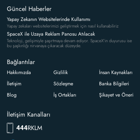
Güncel Haberler
Yapay Zekanın Websitelerinde Kullanımı
Yapay zekaları websitelerimizi geliştirmek için nasıl kullanabiliriz
SpaceX ile Uzaya Reklam Panosu Atılacak
Teknoloji, gelişimiyle şaşırtmaya devam ediyor. SpaceX'in duyurusu ise
bu şaşkınlığı nirvanaya çıkaracak düzeyde.
Bağlantılar
Hakkımızda
Gizlilik
İnsan Kaynakları
İletişim
Sözleşme
Banka Bilgileri
Blog
İş Ortakları
Şikayet ve Öneri
İletişim Kanalları
7556
444