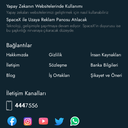
Yapay Zekanın Websitelerinde Kullanımı
Yapay zekaları websitelerimizi geliştirmek için nasıl kullanabiliriz
SpaceX ile Uzaya Reklam Panosu Atılacak
Teknoloji, gelişimiyle şaşırtmaya devam ediyor. SpaceX'in duyurusu ise
bu şaşkınlığı nirvanaya çıkaracak düzeyde.
Bağlantılar
Hakkımızda
Gizlilik
İnsan Kaynakları
İletişim
Sözleşme
Banka Bilgileri
Blog
İş Ortakları
Şikayet ve Öneri
İletişim Kanalları
7556
444