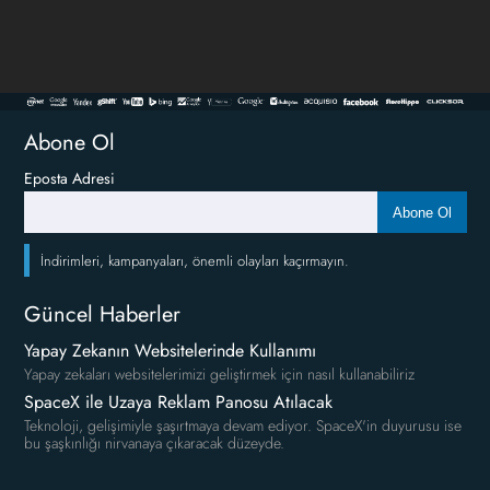
Abone Ol
Eposta Adresi
Abone Ol
İndirimleri, kampanyaları, önemli olayları kaçırmayın.
Güncel Haberler
Yapay Zekanın Websitelerinde Kullanımı
Yapay zekaları websitelerimizi geliştirmek için nasıl kullanabiliriz
SpaceX ile Uzaya Reklam Panosu Atılacak
Teknoloji, gelişimiyle şaşırtmaya devam ediyor. SpaceX'in duyurusu ise
bu şaşkınlığı nirvanaya çıkaracak düzeyde.