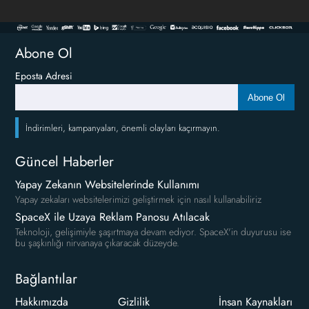
Abone Ol
Eposta Adresi
Abone Ol
İndirimleri, kampanyaları, önemli olayları kaçırmayın.
Güncel Haberler
Yapay Zekanın Websitelerinde Kullanımı
Yapay zekaları websitelerimizi geliştirmek için nasıl kullanabiliriz
SpaceX ile Uzaya Reklam Panosu Atılacak
Teknoloji, gelişimiyle şaşırtmaya devam ediyor. SpaceX'in duyurusu ise
bu şaşkınlığı nirvanaya çıkaracak düzeyde.
Bağlantılar
Hakkımızda
Gizlilik
İnsan Kaynakları