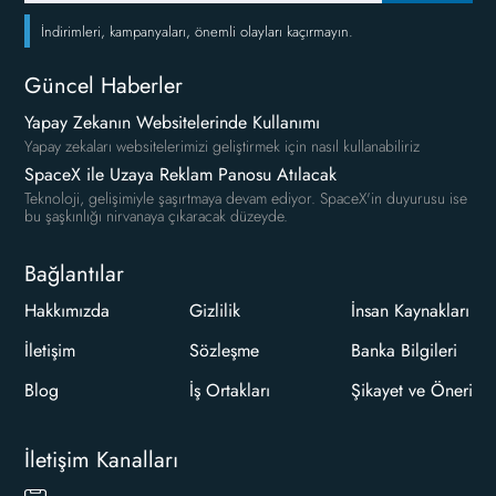
İndirimleri, kampanyaları, önemli olayları kaçırmayın.
Güncel Haberler
Yapay Zekanın Websitelerinde Kullanımı
Yapay zekaları websitelerimizi geliştirmek için nasıl kullanabiliriz
SpaceX ile Uzaya Reklam Panosu Atılacak
Teknoloji, gelişimiyle şaşırtmaya devam ediyor. SpaceX'in duyurusu ise
bu şaşkınlığı nirvanaya çıkaracak düzeyde.
Bağlantılar
Hakkımızda
Gizlilik
İnsan Kaynakları
İletişim
Sözleşme
Banka Bilgileri
Blog
İş Ortakları
Şikayet ve Öneri
İletişim Kanalları