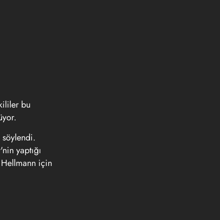
ililer bu
üyor.
 söylendi.
nin yaptığı
ı Hellmann için