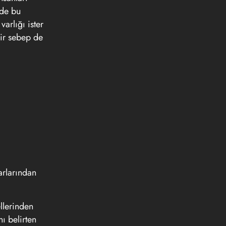
 de bu
arlığı ister
bir sebep de
arlarından
llerinden
ı belirten