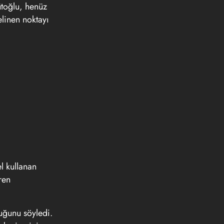
ğütoğlu, henüz
elinen noktayı
l kullanan
ren
uğunu söyledi.