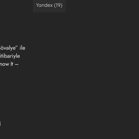
Yandex (19)
övalye” ile
itibariyle
Know It –
m