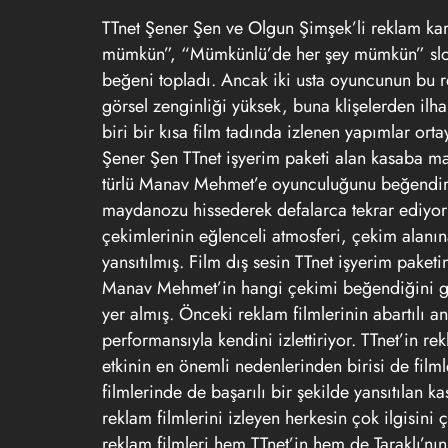
TTnet Şener Şen ve Olgun Şimşek’li reklam kam
mümkün”, “Mümkünlü’de her şey mümkün” sloga
beğeni topladı. Ancak iki usta oyuncunun bu re
görsel zenginliği yüksek, buna klişelerden ilha
biri bir kısa film tadında izlenen yapımlar or
Şener Şen TTnet işyerim paketi alan kasaba ma
türlü Manav Mehmet’e oyunculuğunu beğendire
maydanozu hissederek defalarca tekrar ediyo
çekimlerinin eğlenceli atmosferi, çekim alanın
yansıtılmış. Film dış sesin TTnet işyerim paketi
Manav Mehmet’in hangi çekimi beğendiğini gö
yer almış. Önceki reklam filmlerinin abartılı a
performansıyla kendini izlettiriyor. TTnet’in 
etkinin en önemli nedenlerinden birisi de film
filmlerinde de başarılı bir şekilde yansıtılan 
reklam filmlerini izleyen herkesin çok ilgisin
reklam filmleri hem TTnet’in hem de Taraklı’nı