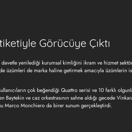
iketiyle Görücüye Çıktı
 davetle yenilediği kurumsal kimliğini ikram ve hizmet sektö
rinde üzümleri de marka haline getirmek amacıyla üzümlerin is
ullanıcıların çok beğendiği Quattro serisi ve 10 farklı olgun
en Baytekin ve caz orkestrasının sahne aldığı gecede Vinka
ğu Marco Monchiero da birer sunum gerçekleştirdi.