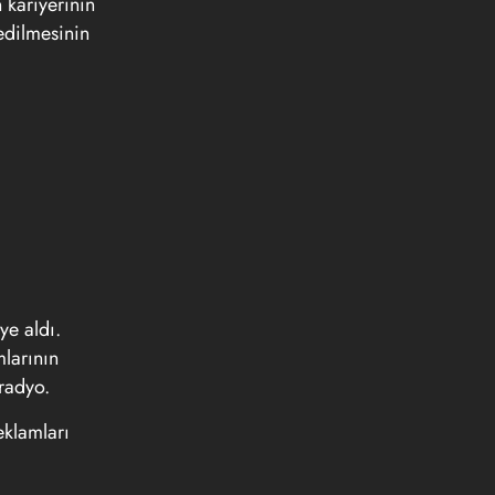
 kariyerinin
edilmesinin
ye aldı.
mlarının
 radyo.
eklamları