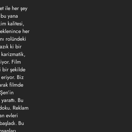
t ile her şey
 bu yana
im kalitesi,
 eklenince her
nı rolündeki
zık ki bir
 karizmatik,
yor. Film
 bir şekilde
 eriyor. Biz
rak filmde
 Şen’in
yarattı. Bu
u doku. Reklam
an evleri
başladı. Bu
nsanları