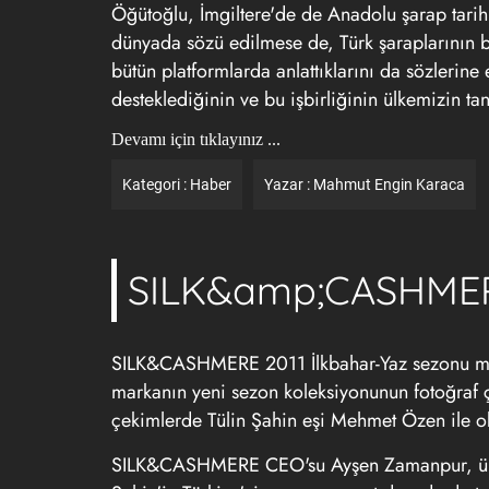
Öğütoğlu, İmgiltere'de de Anadolu şarap tarihi 
dünyada sözü edilmese de, Türk şaraplarının bi
bütün platformlarda anlattıklarını da sözlerine
desteklediğinin ve bu işbirliğinin ülkemizin tan
Devamı için tıklayınız ...
Kategori :
Haber
Yazar :
Mahmut Engin Karaca
SILK&amp;CASHMERE 
SILK&CASHMERE 2011 İlkbahar-Yaz sezonu marka 
markanın yeni sezon koleksiyonunun fotoğraf ç
çekimlerde Tülin Şahin eşi Mehmet Özen ile ob
SILK&CASHMERE CEO'su Ayşen Zamanpur, ünlü ç