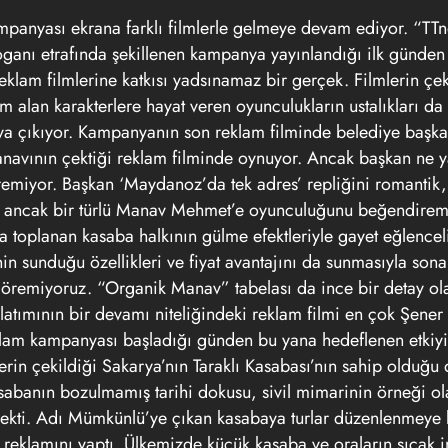
panyası ekrana farklı filmlerle gelmeye devam ediyor. “TTne
nı etrafında şekillenen kampanya yayınlandığı ilk günden
klam filmlerine katkısı yadsınamaz bir gerçek. Filmlerin çek
m alan karakterlere hayat veren oyunculukların ustalıkları da
taya çıkıyor. Kampanyanın son reklam filminde belediye başka
navının çektiği reklam filminde oynuyor. Ancak başkan ne ya
miyor. Başkan ‘Maydanoz’da tek adres’ repliğini romantik,
r ancak bir türlü Manav Mehmet’e oyunculuğunu beğendiremi
a toplanan kasaba halkının gülme efektleriyle gayet eğlenceli
nin sunduğu özellikleri ve fiyat avantajını da sunmasıyla sona
remiyoruz. “Organik Manav” tabelası da ince bir detay ola
nlatımının bir devamı niteliğindeki reklam filmi en çok Şener
reklam kampanyası başladığı günden bu yana hedeflenen etkiyi 
lerin çekildiği Sakarya’nın Taraklı Kasabası’nın sahip olduğ
kasabanın bozulmamış tarihi dokusu, sivil mimarinin örneği ol
i çekti. Adı Mümkünlü’ye çıkan kasabaya turlar düzenlenmeye 
n reklamını yaptı. Ülkemizde küçük kasaba ve oraların sıcak i