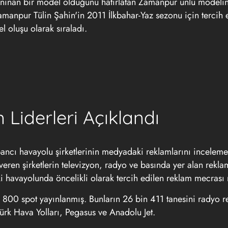
 tanınan bir model olduğunu hatırlatan Zamanpur ünlü modelin
Zamanpur Tülin Şahin'in 2011 İlkbahar-Yaz sezonu için tercih 
l oluşu olarak sıraladı.
iderleri Açıklandı
bancı havayolu şirketlerinin medyadaki reklamlarını inceleme
 veren şirketlerin televizyon, radyo ve basında yer alan rekla
ki havayolunda öncelikli olarak tercih edilen reklam mecrası
 800 spot yayınlanmış. Bunların 26 bin 411 tanesini radyo r
Türk Hava Yolları, Pegasus ve Anadolu Jet.