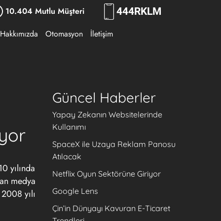
10.404 Mutlu Müşteri
444
RKLM
Hakkımızda
Otomasyon
İletişim
Güncel Haberler
Yapay Zekanın Websitelerinde
Kullanımı
iyor
SpaceX ile Uzaya Reklam Panosu
Atılacak
10 yılında
Netflix Oyun Sektörüne Giriyor
zkan medya
Google Lens
 2008 yılı
Çin’in Dünyayı Kavuran E-Ticaret
Trendleri