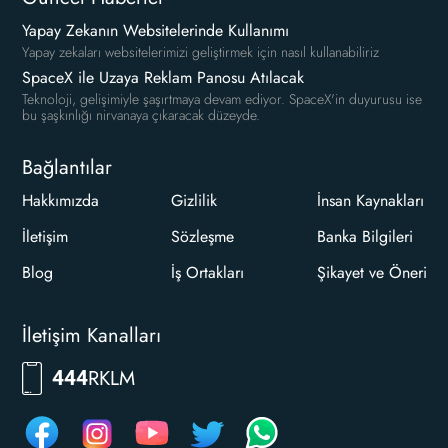
Yapay Zekanın Websitelerinde Kullanımı
Yapay zekaları websitelerimizi geliştirmek için nasıl kullanabiliriz
SpaceX ile Uzaya Reklam Panosu Atılacak
Teknoloji, gelişimiyle şaşırtmaya devam ediyor. SpaceX'in duyurusu ise
bu şaşkınlığı nirvanaya çıkaracak düzeyde.
Bağlantılar
Hakkımızda
Gizlilik
İnsan Kaynakları
İletişim
Sözleşme
Banka Bilgileri
Blog
İş Ortakları
Şikayet ve Öneri
İletişim Kanalları
7556
444