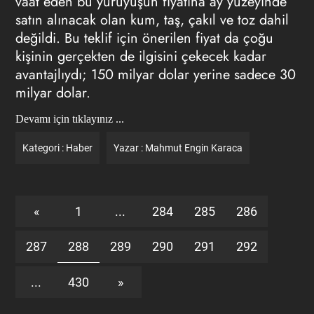
vaat eden bu yürüyüşün fiyatına ay yüzeyinde
satın alınacak olan kum, taş, çakıl ve toz dahil
değildi. Bu teklif için önerilen fiyat da çoğu
kişinin gerçekten de ilgisini çekecek kadar
avantajlıydı; 150 milyar dolar yerine sadece 30
milyar dolar.
Devamı için tıklayınız ...
Kategori :
Haber
Yazar :
Mahmut Engin Karaca
«
1
...
284
285
286
287
288
289
290
291
292
...
430
»