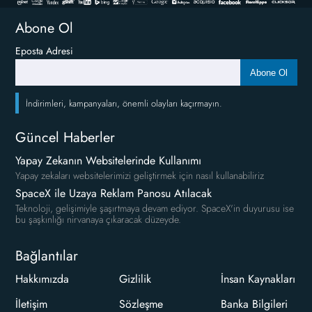
Abone Ol
Eposta Adresi
Abone Ol
İndirimleri, kampanyaları, önemli olayları kaçırmayın.
Güncel Haberler
Yapay Zekanın Websitelerinde Kullanımı
Yapay zekaları websitelerimizi geliştirmek için nasıl kullanabiliriz
SpaceX ile Uzaya Reklam Panosu Atılacak
Teknoloji, gelişimiyle şaşırtmaya devam ediyor. SpaceX'in duyurusu ise
bu şaşkınlığı nirvanaya çıkaracak düzeyde.
Bağlantılar
Hakkımızda
Gizlilik
İnsan Kaynakları
İletişim
Sözleşme
Banka Bilgileri