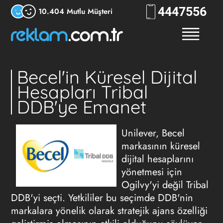
444
RKLM
10.404 Mutlu Müşteri
Becel'in Küresel Dijital
Hesapları Tribal
DDB'ye Emanet
Unilever, Becel
markasının küresel
dijital hesaplarını
yönetmesi için
Ogilvy'yi değil Tribal
DDB'yi seçti. Yetkililer bu seçimde DDB'nin
markalara yönelik olarak stratejik ajans özelliği