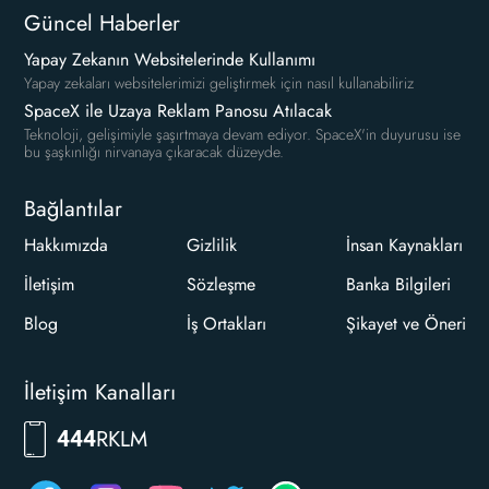
Güncel Haberler
Yapay Zekanın Websitelerinde Kullanımı
Yapay zekaları websitelerimizi geliştirmek için nasıl kullanabiliriz
SpaceX ile Uzaya Reklam Panosu Atılacak
Teknoloji, gelişimiyle şaşırtmaya devam ediyor. SpaceX'in duyurusu ise
bu şaşkınlığı nirvanaya çıkaracak düzeyde.
Bağlantılar
Hakkımızda
Gizlilik
İnsan Kaynakları
İletişim
Sözleşme
Banka Bilgileri
Blog
İş Ortakları
Şikayet ve Öneri
İletişim Kanalları
7556
444