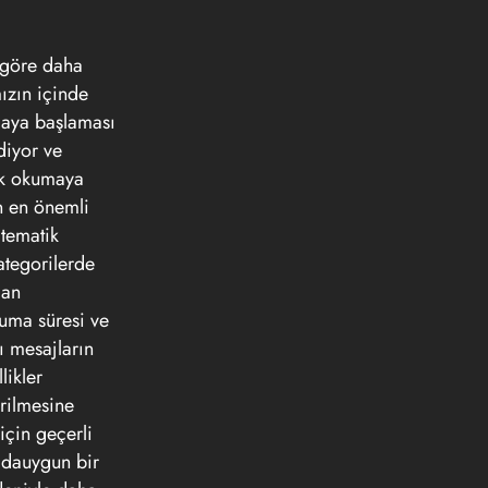
a göre daha
mızın içinde
maya başlaması
diyor ve
rak okumaya
n en önemli
 tematik
kategorilerde
dan
kuma süresi ve
rı mesajların
likler
irilmesine
için geçerli
n dauygun bir