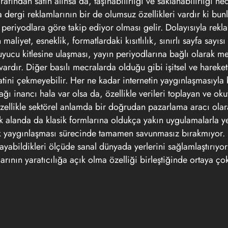
rafından satın alınsa da, taşınabilirliği ve saklanabilirliği n
da dergi reklamlarının bir de olumsuz özellikleri vardır ki bu
periyodlara göre takip ediyor olması gelir. Dolayısıyla rekl
liyet, esneklik, formatlardaki kısıtlılık, sınırlı sayfa sayısı 
yucu kitlesine ulaşması, yayın periyodlarına bağlı olarak me
ardır. Diğer basılı mecralarda olduğu gibi işitsel ve hareke
ini çekmeyebilir. Her ne kadar internetin yaygınlaşmasıyla b
ı inancı hala var olsa da, özellikle verileri toplayan ve ok
Özellikle sektörel anlamda bir doğrudan pazarlama aracı olara
ik alanda da klasik formlarına oldukça yakın uygulamalarla ye
rek yaygınlaşması sürecinde tamamen savunmasız bırakmıyor.
yabildikleri ölçüde sanal dünyada yerlerini sağlamlaştırıyor
arının yaratıcılığa açık olma özelliği birleştiğinde ortaya çok