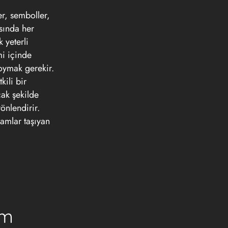
r, semboller,
asında her
 yeterli
mi içinde
koymak gerekir.
kili bir
cak şekilde
yönlendirir.
lamlar taşıyan
um