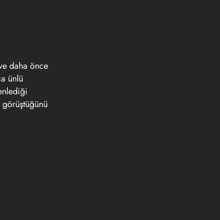
 ve daha önce
ca ünlü
enlediği
e görüştüğünü