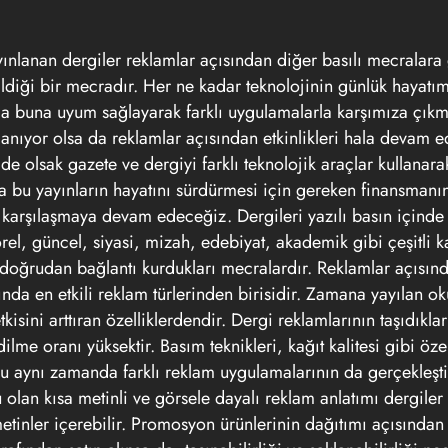
 yayınlanan dergiler reklamlar açısından diğer basılı mecralar
abildiği bir mecradır. Her ne kadar teknolojinin günlük hayatı
da buna uyum sağlayarak farklı uygulamalarla karşımıza çık
llanıyor olsa da reklamlar açısından etkinlikleri hala devam e
de olsak gazete ve dergiyi farklı teknolojik araçlar kullana
bu yayınların hayatını sürdürmesi için gereken finansmanı
 karşılaşmaya devam edeceğiz. Dergileri yazılı basın içinde
törel, güncel, siyasi, mizah, edebiyat, akademik gibi çeşitli 
la doğrudan bağlantı kurdukları mecralardır. Reklamlar açısın
nda en etkili reklam türlerinden birisidir. Zamana yayılan o
kisini arttıran özelliklerdendir. Dergi reklamlarının taşıdıkla
lme oranı yüksektir. Basım teknikleri, kağıt kalitesi gibi özel
Bu aynı zamanda farklı reklam uygulamalarının da gerçekleşt
 olan kısa metinli ve görsele dayalı reklam anlatımı dergiler 
 metinler içerebilir. Promosyon ürünlerinin dağıtımı açısında