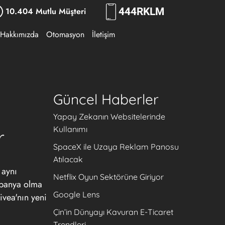
10.404 Mutlu Müşteri
444
RKLM
Hakkımızda
Otomasyon
İletişim
Güncel Haberler
Yapay Zekanın Websitelerinde
Kullanımı
r
SpaceX ile Uzaya Reklam Panosu
Atılacak
 aynı
Netflix Oyun Sektörüne Giriyor
mpanya olma
Google Lens
ivea'nın yeni
Çin’in Dünyayı Kavuran E-Ticaret
Trendleri