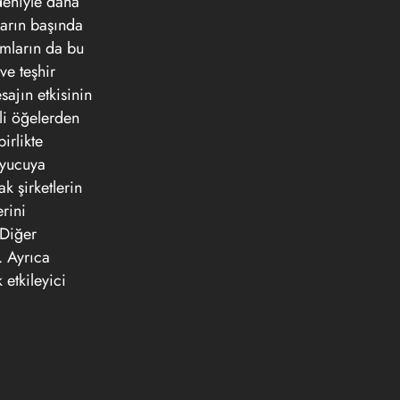
edeniyle daha
nların başında
amların da bu
ve teşhir
sajın etkisinin
tli öğelerden
irlikte
uyucuya
k şirketlerin
rini
 Diğer
. Ayrıca
 etkileyici