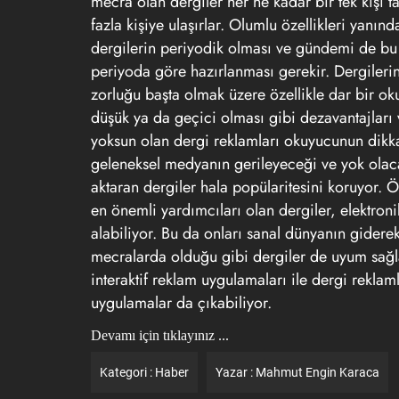
mecra olan dergiler her ne kadar bir tek kişi ta
fazla kişiye ulaşırlar. Olumlu özellikleri yanın
dergilerin periyodik olması ve gündemi de bu 
periyoda göre hazırlanması gerekir. Dergilerin ma
zorluğu başta olmak üzere özellikle dar bir oku
düşük ya da geçici olması gibi dezavantajları v
yoksun olan dergi reklamları okuyucunun dikkat
geleneksel medyanın gerileyeceği ve yok olacağ
aktaran dergiler hala popülaritesini koruyor. 
en önemli yardımcıları olan dergiler, elektron
alabiliyor. Bu da onları sanal dünyanın gide
mecralarda olduğu gibi dergiler de uyum sağla
interaktif reklam uygulamaları ile dergi reklaml
uygulamalar da çıkabiliyor.
Devamı için tıklayınız ...
Kategori :
Haber
Yazar :
Mahmut Engin Karaca