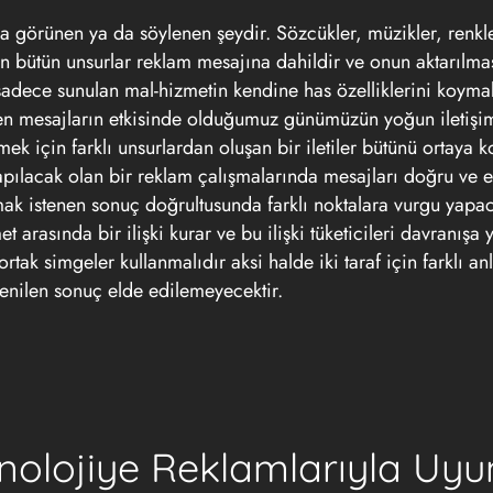
a görünen ya da söylenen şeydir. Sözcükler, müzikler, renkle
ran bütün unsurlar reklam mesajına dahildir ve onun aktarılm
 sadece sunulan mal-hizmetin kendine has özelliklerini koymak
elen mesajların etkisinde olduğumuz günümüzün yoğun iletişi
ek için farklı unsurlardan oluşan bir iletiler bütünü ortaya 
apılacak olan bir reklam çalışmalarında mesajları doğru ve et
mak istenen sonuç doğrultusunda farklı noktalara vurgu yapa
t arasında bir ilişki kurar ve bu ilişki tüketicileri davranışa 
ak simgeler kullanmalıdır aksi halde iki taraf için farklı an
tenilen sonuç elde edilemeyecektir.
knolojiye Reklamlarıyla Uy