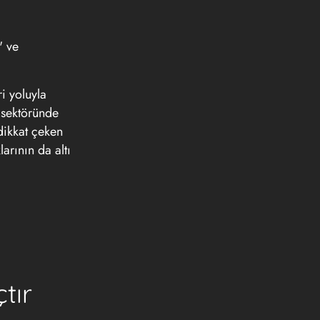
' ve
i yoluyla
e sektöründe
 dikkat çeken
larının da altı
tır