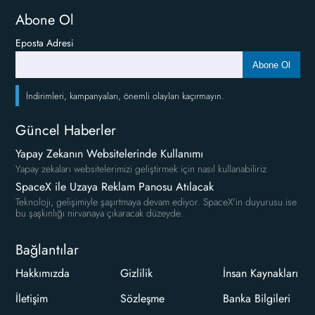
Abone Ol
Eposta Adresi
Abone Ol
İndirimleri, kampanyaları, önemli olayları kaçırmayın.
Güncel Haberler
Yapay Zekanın Websitelerinde Kullanımı
Yapay zekaları websitelerimizi geliştirmek için nasıl kullanabiliriz
SpaceX ile Uzaya Reklam Panosu Atılacak
Teknoloji, gelişimiyle şaşırtmaya devam ediyor. SpaceX'in duyurusu ise
bu şaşkınlığı nirvanaya çıkaracak düzeyde.
Bağlantılar
Hakkımızda
Gizlilik
İnsan Kaynakları
İletişim
Sözleşme
Banka Bilgileri