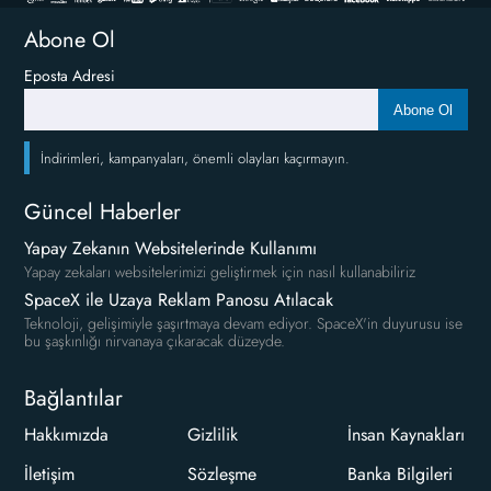
Abone Ol
Eposta Adresi
Abone Ol
İndirimleri, kampanyaları, önemli olayları kaçırmayın.
Güncel Haberler
Yapay Zekanın Websitelerinde Kullanımı
Yapay zekaları websitelerimizi geliştirmek için nasıl kullanabiliriz
SpaceX ile Uzaya Reklam Panosu Atılacak
Teknoloji, gelişimiyle şaşırtmaya devam ediyor. SpaceX'in duyurusu ise
bu şaşkınlığı nirvanaya çıkaracak düzeyde.
Bağlantılar
Hakkımızda
Gizlilik
İnsan Kaynakları
İletişim
Sözleşme
Banka Bilgileri