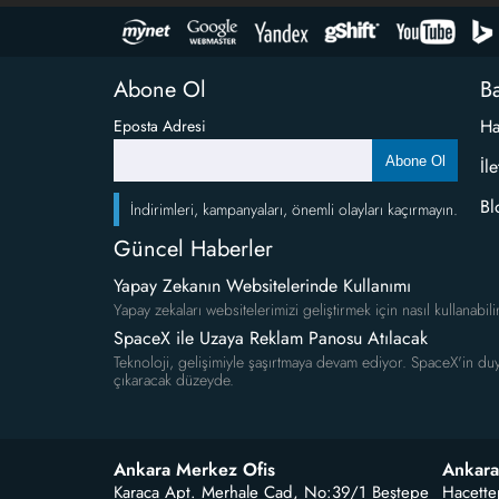
Abone Ol
Ba
Ha
Eposta Adresi
Abone Ol
İl
Bl
İndirimleri, kampanyaları, önemli olayları kaçırmayın.
Güncel Haberler
Yapay Zekanın Websitelerinde Kullanımı
Yapay zekaları websitelerimizi geliştirmek için nasıl kullanabili
SpaceX ile Uzaya Reklam Panosu Atılacak
Teknoloji, gelişimiyle şaşırtmaya devam ediyor. SpaceX'in duy
çıkaracak düzeyde.
Ankara Merkez Ofis
Ankara
Karaca Apt. Merhale Cad, No:39/1 Beştepe
Hacette