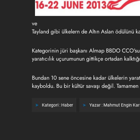
ve
Tayland gibi ülkelern de Altın Aslan ödülünü 
Kategorinin jüri başkanı Almap BBDO CCO'su M
yaratıcılık uçurumunun gittikçe ortadan kalktı
Bundan 10 sene öncesine kadar ülkelerin yaratı
kayboldu. Bu bir kültür savaşı değil. Tamamen 
Kategori :
Haber
Yazar :
Mahmut Engin Ka