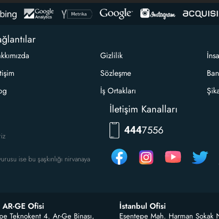
ğlantılar
kkımızda
Gizlilik
İns
etişim
Sözleşme
Ban
og
İş Ortakları
Şik
İletişim Kanalları
RKLM
444
riz
urusu ise bu şaşkınlığı nirvanaya
 AR-GE Ofisi
İstanbul Ofisi
pe Teknokent 4. Ar-Ge Binası,
Esentepe Mah. Harman Sokak 