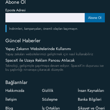
Abone Ol
Eposta Adresi
Abone Ol
İndirimleri, kampanyaları, önemli olayları kaçırmayın.
Güncel Haberler
Yapay Zekanın Websitelerinde Kullanımı
Yapay zekaları websitelerimizi geliştirmek için nasıl kullanabiliriz
SpaceX ile Uzaya Reklam Panosu Atılacak
Teknoloji, gelişimiyle şaşırtmaya devam ediyor. SpaceX'in duyurusu ise
bu şaşkınlığı nirvanaya çıkaracak düzeyde.
Bağlantılar
Hakkımızda
Gizlilik
İnsan Kaynakları
İletişim
Sözleşme
Banka Bilgileri
Blog
İş Ortakları
Şikayet ve Öneri