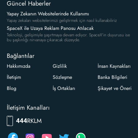
Güncel Haberler
Yapay Zekanın Websitelerinde Kullanımı
Yapay zekaları websitelerimizi geliştirmek için nasıl kullanabiliriz
SpaceX ile Uzaya Reklam Panosu Atılacak
Teknoloji, gelişimiyle şaşırtmaya devam ediyor. SpaceX'in duyurusu ise
bu şaşkınlığı nirvanaya çıkaracak düzeyde.
Bağlantılar
Hakkımızda
Gizlilik
İnsan Kaynakları
İletişim
Sözleşme
Banka Bilgileri
Blog
İş Ortakları
Şikayet ve Öneri
İletişim Kanalları
RKLM
444