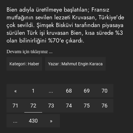
Bien adıyla üretilmeye başlatılan; Fransız
mutfağının sevilen lezzeti Kruvasan, Türkiye'de
çok sevildi. Şimşek Bisküvi tarafından piyasaya
sürülen Türk işi kruvasan Bien, kısa sürede %3
olan bilinirliğini %70'e çıkardı.
Devamı için tıklayınız ...
Kategori :
Haber
Yazar :
Mahmut Engin Karaca
«
1
...
68
69
70
71
72
73
74
75
76
...
430
»