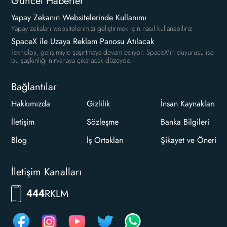
Güncel Haberler
Yapay Zekanın Websitelerinde Kullanımı
Yapay zekaları websitelerimizi geliştirmek için nasıl kullanabiliriz
SpaceX ile Uzaya Reklam Panosu Atılacak
Teknoloji, gelişimiyle şaşırtmaya devam ediyor. SpaceX'in duyurusu ise
bu şaşkınlığı nirvanaya çıkaracak düzeyde.
Bağlantılar
Hakkımızda
Gizlilik
İnsan Kaynakları
İletişim
Sözleşme
Banka Bilgileri
Blog
İş Ortakları
Şikayet ve Öneri
İletişim Kanalları
RKLM
444