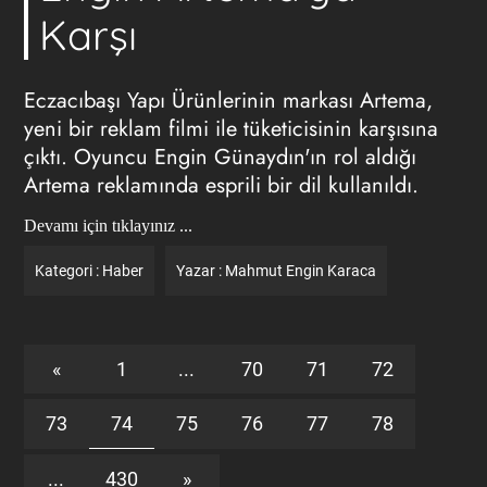
Karşı
Eczacıbaşı Yapı Ürünlerinin markası Artema,
yeni bir reklam filmi ile tüketicisinin karşısına
çıktı. Oyuncu Engin Günaydın'ın rol aldığı
Artema reklamında esprili bir dil kullanıldı.
Devamı için tıklayınız ...
Kategori :
Haber
Yazar :
Mahmut Engin Karaca
«
1
...
70
71
72
73
74
75
76
77
78
...
430
»