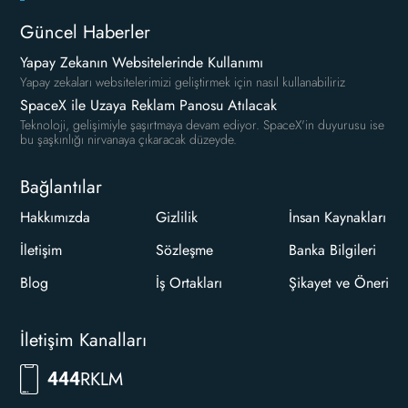
Güncel Haberler
Yapay Zekanın Websitelerinde Kullanımı
Yapay zekaları websitelerimizi geliştirmek için nasıl kullanabiliriz
SpaceX ile Uzaya Reklam Panosu Atılacak
Teknoloji, gelişimiyle şaşırtmaya devam ediyor. SpaceX'in duyurusu ise
bu şaşkınlığı nirvanaya çıkaracak düzeyde.
Bağlantılar
Hakkımızda
Gizlilik
İnsan Kaynakları
İletişim
Sözleşme
Banka Bilgileri
Blog
İş Ortakları
Şikayet ve Öneri
İletişim Kanalları
RKLM
444