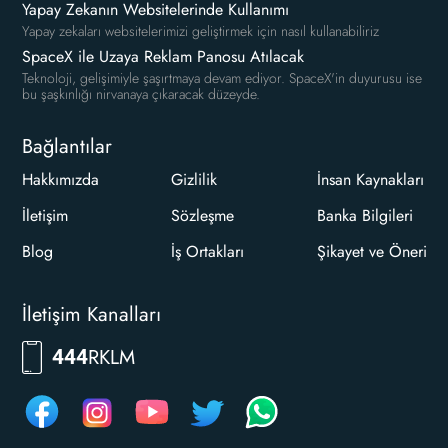
Yapay Zekanın Websitelerinde Kullanımı
Yapay zekaları websitelerimizi geliştirmek için nasıl kullanabiliriz
SpaceX ile Uzaya Reklam Panosu Atılacak
Teknoloji, gelişimiyle şaşırtmaya devam ediyor. SpaceX'in duyurusu ise
bu şaşkınlığı nirvanaya çıkaracak düzeyde.
Bağlantılar
Hakkımızda
Gizlilik
İnsan Kaynakları
İletişim
Sözleşme
Banka Bilgileri
Blog
İş Ortakları
Şikayet ve Öneri
İletişim Kanalları
RKLM
444