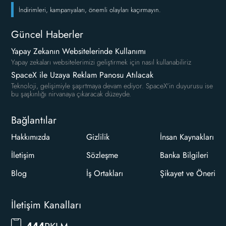
İndirimleri, kampanyaları, önemli olayları kaçırmayın.
Güncel Haberler
Yapay Zekanın Websitelerinde Kullanımı
Yapay zekaları websitelerimizi geliştirmek için nasıl kullanabiliriz
SpaceX ile Uzaya Reklam Panosu Atılacak
Teknoloji, gelişimiyle şaşırtmaya devam ediyor. SpaceX'in duyurusu ise
bu şaşkınlığı nirvanaya çıkaracak düzeyde.
Bağlantılar
Hakkımızda
Gizlilik
İnsan Kaynakları
İletişim
Sözleşme
Banka Bilgileri
Blog
İş Ortakları
Şikayet ve Öneri
İletişim Kanalları