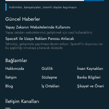
İndirimleri, kampanyaları, önemli olayları kaçırmayın.
Güncel Haberler
Yapay Zekanın Websitelerinde Kullanımı
Yapay zekaları websitelerimizi geliştirmek için nasıl kullanabiliriz
SpaceX ile Uzaya Reklam Panosu Atılacak
Teknoloji, gelişimiyle şaşırtmaya devam ediyor. SpaceX'in duyurusu ise
bu şaşkınlığı nirvanaya çıkaracak düzeyde.
Bağlantılar
Hakkımızda
Gizlilik
İnsan Kaynakları
İletişim
Sözleşme
Banka Bilgileri
Blog
İş Ortakları
Şikayet ve Öneri
İletişim Kanalları