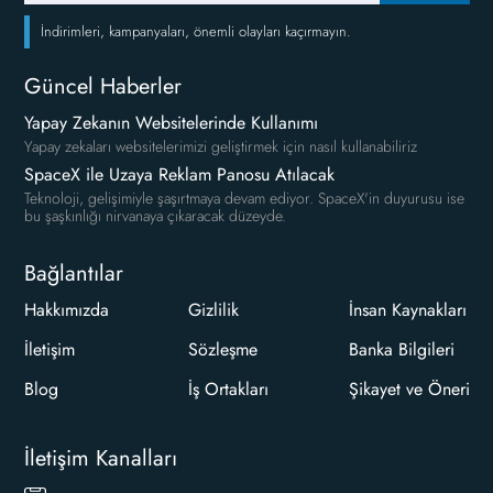
İndirimleri, kampanyaları, önemli olayları kaçırmayın.
Güncel Haberler
Yapay Zekanın Websitelerinde Kullanımı
Yapay zekaları websitelerimizi geliştirmek için nasıl kullanabiliriz
SpaceX ile Uzaya Reklam Panosu Atılacak
Teknoloji, gelişimiyle şaşırtmaya devam ediyor. SpaceX'in duyurusu ise
bu şaşkınlığı nirvanaya çıkaracak düzeyde.
Bağlantılar
Hakkımızda
Gizlilik
İnsan Kaynakları
İletişim
Sözleşme
Banka Bilgileri
Blog
İş Ortakları
Şikayet ve Öneri
İletişim Kanalları