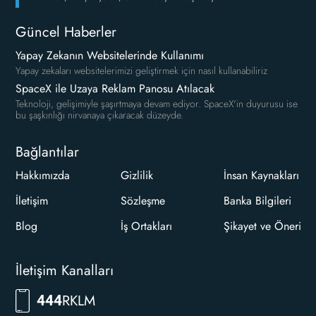
Güncel Haberler
Yapay Zekanın Websitelerinde Kullanımı
Yapay zekaları websitelerimizi geliştirmek için nasıl kullanabiliriz
SpaceX ile Uzaya Reklam Panosu Atılacak
Teknoloji, gelişimiyle şaşırtmaya devam ediyor. SpaceX'in duyurusu ise
bu şaşkınlığı nirvanaya çıkaracak düzeyde.
Bağlantılar
Hakkımızda
Gizlilik
İnsan Kaynakları
İletişim
Sözleşme
Banka Bilgileri
Blog
İş Ortakları
Şikayet ve Öneri
İletişim Kanalları
RKLM
444