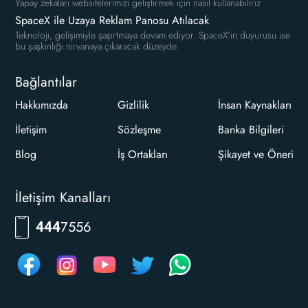
Yapay zekaları websitelerimizi geliştirmek için nasıl kullanabiliriz
SpaceX ile Uzaya Reklam Panosu Atılacak
Teknoloji, gelişimiyle şaşırtmaya devam ediyor. SpaceX'in duyurusu ise
bu şaşkınlığı nirvanaya çıkaracak düzeyde.
Bağlantılar
Hakkımızda
Gizlilik
İnsan Kaynakları
İletişim
Sözleşme
Banka Bilgileri
Blog
İş Ortakları
Şikayet ve Öneri
İletişim Kanalları
RKLM
444