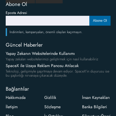
Abone Ol
Eposta Adresi
Abone Ol
İndirimleri, kampanyaları, önemli olayları kaçırmayın.
Güncel Haberler
Yapay Zekanın Websitelerinde Kullanımı
Yapay zekaları websitelerimizi geliştirmek için nasıl kullanabiliriz
SpaceX ile Uzaya Reklam Panosu Atılacak
Teknoloji, gelişimiyle şaşırtmaya devam ediyor. SpaceX'in duyurusu ise
bu şaşkınlığı nirvanaya çıkaracak düzeyde.
Bağlantılar
Hakkımızda
Gizlilik
İnsan Kaynakları
İletişim
Sözleşme
Banka Bilgileri