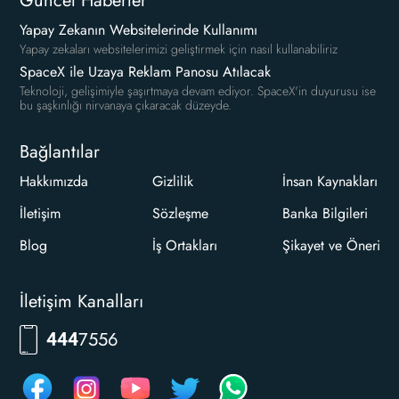
Güncel Haberler
Yapay Zekanın Websitelerinde Kullanımı
Yapay zekaları websitelerimizi geliştirmek için nasıl kullanabiliriz
SpaceX ile Uzaya Reklam Panosu Atılacak
Teknoloji, gelişimiyle şaşırtmaya devam ediyor. SpaceX'in duyurusu ise
bu şaşkınlığı nirvanaya çıkaracak düzeyde.
Bağlantılar
Hakkımızda
Gizlilik
İnsan Kaynakları
İletişim
Sözleşme
Banka Bilgileri
Blog
İş Ortakları
Şikayet ve Öneri
İletişim Kanalları
RKLM
444