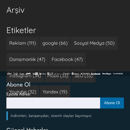
Arşiv
Etiketler
Reklam (111)
google (66)
Sosyal Medya (50)
Danışmanlık (47)
Facebook (47)
Instagram (34)
Mobil (33)
SEO (33)
Abone Ol
Youtube (32)
Yandex (19)
Eposta Adresi
Abone Ol
İndirimleri, kampanyaları, önemli olayları kaçırmayın.