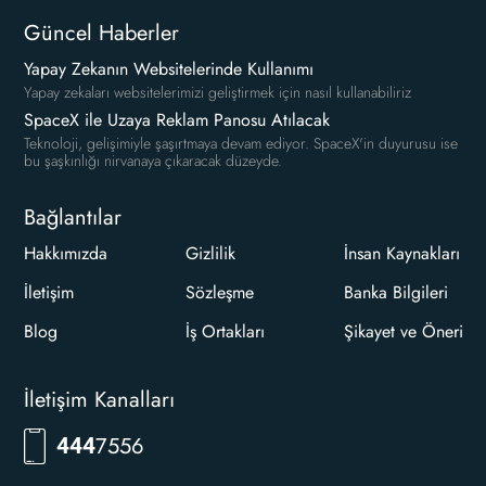
Güncel Haberler
Yapay Zekanın Websitelerinde Kullanımı
Yapay zekaları websitelerimizi geliştirmek için nasıl kullanabiliriz
SpaceX ile Uzaya Reklam Panosu Atılacak
Teknoloji, gelişimiyle şaşırtmaya devam ediyor. SpaceX'in duyurusu ise
bu şaşkınlığı nirvanaya çıkaracak düzeyde.
Bağlantılar
Hakkımızda
Gizlilik
İnsan Kaynakları
İletişim
Sözleşme
Banka Bilgileri
Blog
İş Ortakları
Şikayet ve Öneri
İletişim Kanalları
RKLM
444