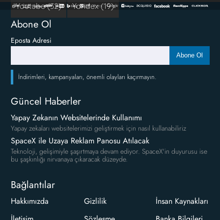
Youtube (32)
Yandex (19)
Abone Ol
Eposta Adresi
Abone Ol
İndirimleri, kampanyaları, önemli olayları kaçırmayın.
Güncel Haberler
Yapay Zekanın Websitelerinde Kullanımı
Yapay zekaları websitelerimizi geliştirmek için nasıl kullanabiliriz
SpaceX ile Uzaya Reklam Panosu Atılacak
Teknoloji, gelişimiyle şaşırtmaya devam ediyor. SpaceX'in duyurusu ise
bu şaşkınlığı nirvanaya çıkaracak düzeyde.
Bağlantılar
Hakkımızda
Gizlilik
İnsan Kaynakları
İletişim
Sözleşme
Banka Bilgileri